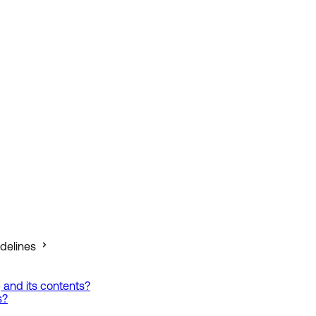
 Help Center
delines
 and its contents?
s?