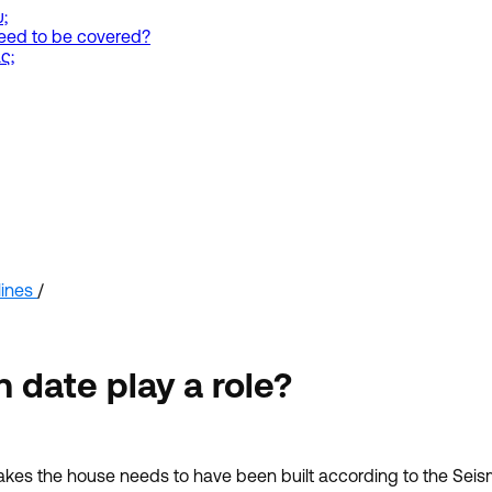
;
need to be covered?
ς;
ines
/
 date play a role?
kes the house needs to have been built according to the Seismi