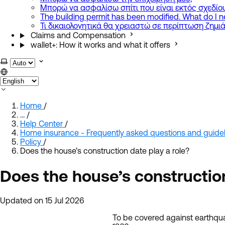
Μπορώ να ασφαλίσω σπίτι που είναι εκτός σχεδίου
The building permit has been modified. What do I 
Τι δικαιολογητικά θα χρειαστώ σε περίπτωση ζημιά
Claims and Compensation
wallet+: How it works and what it offers
Select theme
Home
/
…
/
Help Center
/
Home insurance - Frequently asked questions and guidel
Policy
/
Does the house’s construction date play a role?
Does the house’s construction
Updated on 15 Jul 2026
To be covered against earthqua