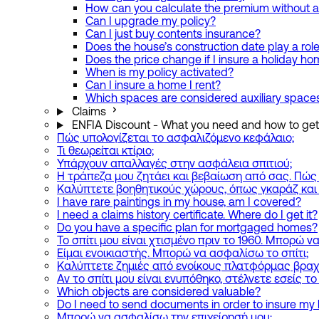
How can you calculate the premium without a
Can I upgrade my policy?
Can I just buy contents insurance?
Does the house’s construction date play a rol
Does the price change if I insure a holiday h
When is my policy activated?
Can I insure a home I rent?
Which spaces are considered auxiliary space
Claims
ENFIA Discount - What you need and how to get 
Πώς υπολογίζεται το ασφαλιζόμενο κεφάλαιο;
Τι θεωρείται κτίριο;
Υπάρχουν απαλλαγές στην ασφάλεια σπιτιού;
Η τράπεζα μου ζητάει και βεβαίωση από σας. Πώς
Καλύπτετε βοηθητικούς χώρους, όπως γκαράζ και
I have rare paintings in my house, am I covered?
I need a claims history certificate. Where do I get it?
Do you have a specific plan for mortgaged homes?
Το σπίτι μου είναι χτισμένο πριν το 1960. Μπορώ 
Είμαι ενοικιαστής. Μπορώ να ασφαλίσω το σπίτι;
Καλύπτετε ζημιές από ενοίκους πλατφόρμας βραχ
Αν το σπίτι μου είναι ενυπόθηκο, στέλνετε εσείς τ
Which objects are considered valuable?
Do I need to send documents in order to insure m
Μπορώ να ασφαλίσω την επιχείρησή μου;