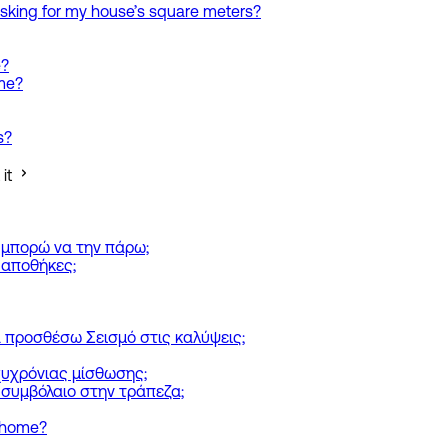
sking for my house’s square meters?
e?
ome?
s?
it
 μπορώ να την πάρω;
 αποθήκες;
να προσθέσω Σεισμό στις καλύψεις;
υχρόνιας μίσθωσης;
ο συμβόλαιο στην τράπεζα;
y home?