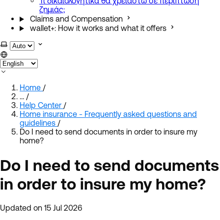
Τι δικαιολογητικά θα χρειαστώ σε περίπτωση
ζημιάς;
Claims and Compensation
wallet+: How it works and what it offers
Select theme
Home
/
…
/
Help Center
/
Home insurance - Frequently asked questions and
guidelines
/
Do I need to send documents in order to insure my
home?
Do I need to send documents
in order to insure my home?
Updated on 15 Jul 2026