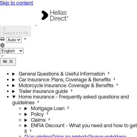
Skip to content
Hellas Direct Help Center
Search
Ctrl
K
Select theme
General Questions & Useful Information
Car Insurance: Plans, Coverage & Benefits
Motorcycle Insurance: Coverage & Benefits
Trailer insurance guide
Home insurance - Frequently asked questions and
guidelines
Mortgage Loan
Policy
Claims
ENFIA Discount - What you need and how to get
it
Πώς υπολογίζεται το ασφαλιζόμενο κεφάλαιο;