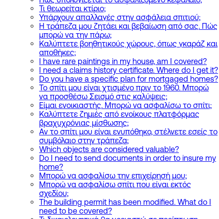
Τι θεωρείται κτίριο;
Υπάρχουν απαλλαγές στην ασφάλεια σπιτιού;
Η τράπεζα μου ζητάει και βεβαίωση από σας. Πώς
μπορώ να την πάρω;
Καλύπτετε βοηθητικούς χώρους, όπως γκαράζ και
αποθήκες;
I have rare paintings in my house, am I covered?
I need a claims history certificate. Where do I get it?
Do you have a specific plan for mortgaged homes?
Το σπίτι μου είναι χτισμένο πριν το 1960. Μπορώ
να προσθέσω Σεισμό στις καλύψεις;
Είμαι ενοικιαστής. Μπορώ να ασφαλίσω το σπίτι;
Καλύπτετε ζημιές από ενοίκους πλατφόρμας
βραχυχρόνιας μίσθωσης;
Αν το σπίτι μου είναι ενυπόθηκο, στέλνετε εσείς το
συμβόλαιο στην τράπεζα;
Which objects are considered valuable?
Do I need to send documents in order to insure my
home?
Μπορώ να ασφαλίσω την επιχείρησή μου;
Μπορώ να ασφαλίσω σπίτι που είναι εκτός
σχεδίου;
The building permit has been modified. What do I
need to be covered?