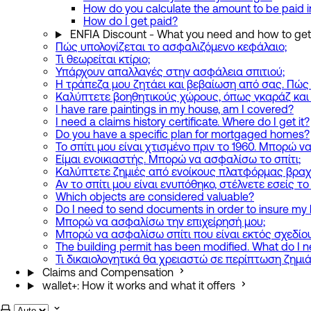
How do you calculate the amount to be paid in
How do I get paid?
ENFIA Discount - What you need and how to get 
Πώς υπολογίζεται το ασφαλιζόμενο κεφάλαιο;
Τι θεωρείται κτίριο;
Υπάρχουν απαλλαγές στην ασφάλεια σπιτιού;
Η τράπεζα μου ζητάει και βεβαίωση από σας. Πώς
Καλύπτετε βοηθητικούς χώρους, όπως γκαράζ και
I have rare paintings in my house, am I covered?
I need a claims history certificate. Where do I get it?
Do you have a specific plan for mortgaged homes?
Το σπίτι μου είναι χτισμένο πριν το 1960. Μπορώ 
Είμαι ενοικιαστής. Μπορώ να ασφαλίσω το σπίτι;
Καλύπτετε ζημιές από ενοίκους πλατφόρμας βραχ
Αν το σπίτι μου είναι ενυπόθηκο, στέλνετε εσείς τ
Which objects are considered valuable?
Do I need to send documents in order to insure m
Μπορώ να ασφαλίσω την επιχείρησή μου;
Μπορώ να ασφαλίσω σπίτι που είναι εκτός σχεδίου
The building permit has been modified. What do I 
Τι δικαιολογητικά θα χρειαστώ σε περίπτωση ζημιά
Claims and Compensation
wallet+: How it works and what it offers
Select theme