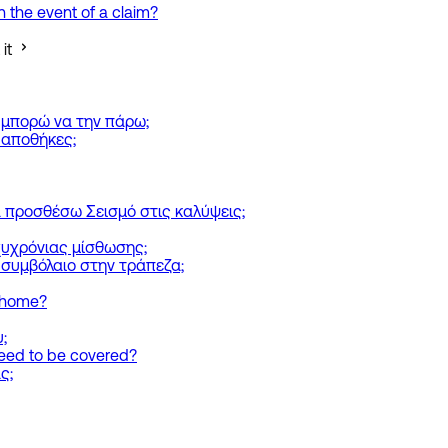
 the event of a claim?
it
 μπορώ να την πάρω;
 αποθήκες;
να προσθέσω Σεισμό στις καλύψεις;
υχρόνιας μίσθωσης;
ο συμβόλαιο στην τράπεζα;
y home?
;
need to be covered?
ς;