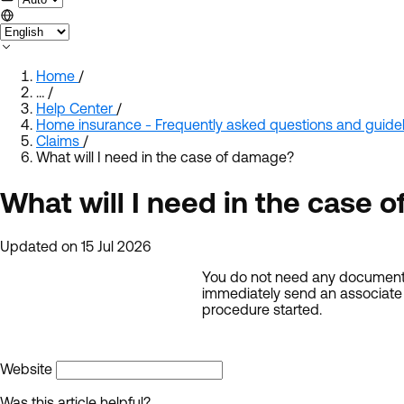
Home
/
…
/
Help Center
/
Home insurance - Frequently asked questions and guidel
Claims
/
What will I need in the case of damage?
What will I need in the case 
Updated on 15 Jul 2026
You do not need any documents 
immediately send an associate
procedure started.
Website
Was this article helpful?