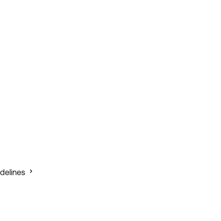
 Help Center
delines