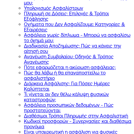
μου;
Υπολογισμός Ασφαλίστρων
Πληρωμή σε Δόσεις: Επιλογές & Τρόποι
Εξόφλησης
Οχήματα που Δεν Ασφαλίζουμε: Κατηγορίες &
Εξαιρέσεις
Ασφάλεια χωρίς δίπλωμα - Μπορώ να ασφαλίσω
το όχημά μου;
Διαδικασία Αποζημίωσης: Πώς να κάνεις την
αίτησή σου
Ανανέωση Συμβολαίου: Οδηγός & Τρόπος
Ανανέωσης
Πότε εφαρμόζεται η ακύρωση ασφάλειας;
Πώς θα λάβω ή θα επαναποστείλω το
ασφαλιστήριο
Διάρκεια Ασφάλισης: Για Πόσες Ημέρες
Καλύπτεται
Τι γίνεται αν δεν θέλω κάλυψη φυσικών
καταστροφών;
Ασφάλεια προσωπικών δεδομένων - Πώς
προστατεύονται;
Διαθέσιμοι Τρόποι Πληρωμής στην Ασφαλιστική
Κωδικοί προσφορών - Συνεργασίες και διαθέσιμα
προνόμια
Είναι υποχρεωτική η ασφάλιση για φυσικές