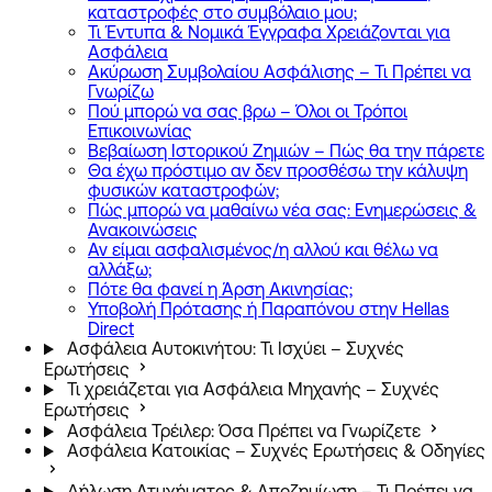
καταστροφές στο συμβόλαιο μου;
Τι Έντυπα & Νομικά Έγγραφα Χρειάζονται για
Ασφάλεια
Ακύρωση Συμβολαίου Ασφάλισης – Τι Πρέπει να
Γνωρίζω
Πού μπορώ να σας βρω – Όλοι οι Τρόποι
Επικοινωνίας
Βεβαίωση Ιστορικού Ζημιών – Πώς θα την πάρετε
Θα έχω πρόστιμο αν δεν προσθέσω την κάλυψη
φυσικών καταστροφών;
Πώς μπορώ να μαθαίνω νέα σας: Ενημερώσεις &
Ανακοινώσεις
Αν είμαι ασφαλισμένος/η αλλού και θέλω να
αλλάξω;
Πότε θα φανεί η Άρση Ακινησίας;
Υποβολή Πρότασης ή Παραπόνου στην Hellas
Direct
Ασφάλεια Αυτοκινήτου: Τι Ισχύει – Συχνές
Ερωτήσεις
Τι χρειάζεται για Ασφάλεια Μηχανής – Συχνές
Ερωτήσεις
Ασφάλεια Τρέιλερ: Όσα Πρέπει να Γνωρίζετε
Ασφάλεια Κατοικίας – Συχνές Ερωτήσεις & Οδηγίες
Δήλωση Ατυχήματος & Αποζημίωση – Τι Πρέπει να