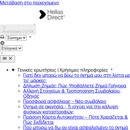
Μετάβαση στο περιεχόμενο
Hellas Direct Help Center
Αναζήτηση
Ctrl
K
Επιλογή χρωματικού θέματος
Γενικές ερωτήσεις | Χρήσιμες πληροφορίες
Γιατί δεν μπορώ να βρω το όχημά μου στη λίστα με
τις μάρκες;
Δήλωση Ζημιάς: Πώς Υποβάλλετε Ζημιά Γρήγορα
Αλλαγή Στοιχείων & Τροποποίηση Συμβολαίου:
Οδηγός
Προσφορά ασφάλειας - Νέο συμβόλαιο
Όχημα σε ακινησία - Τι ισχύει για την κάλυψη
φυσικών καταστροφών;
Πράσινη Κάρτα Αυτοκινήτου – Πότε Χρειάζεται &
Πώς Εκδίδεται
Πού μπορώ να δω αν είναι ασφαλισμένο το όχημά