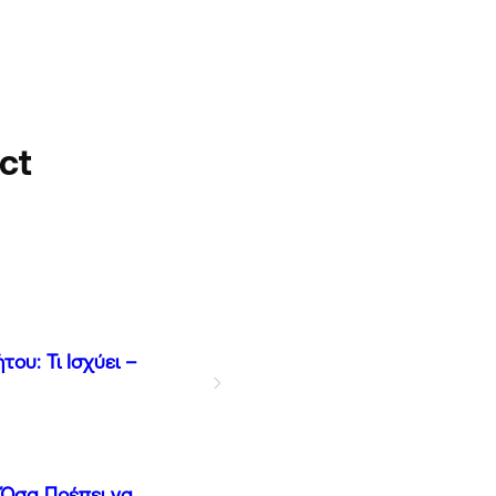
ct
ου: Τι Ισχύει –
 Όσα Πρέπει να