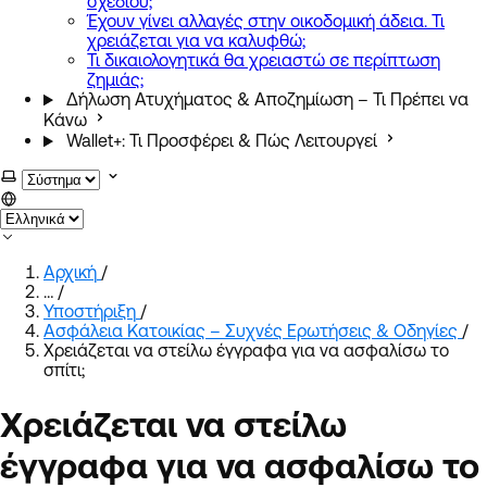
σχεδίου;
Έχουν γίνει αλλαγές στην οικοδομική άδεια. Τι
χρειάζεται για να καλυφθώ;
Τι δικαιολογητικά θα χρειαστώ σε περίπτωση
ζημιάς;
Δήλωση Ατυχήματος & Αποζημίωση – Τι Πρέπει να
Κάνω
Wallet+: Τι Προσφέρει & Πώς Λειτουργεί
Επιλογή χρωματικού θέματος
Αρχική
/
…
/
Υποστήριξη
/
Ασφάλεια Κατοικίας – Συχνές Ερωτήσεις & Οδηγίες
/
Χρειάζεται να στείλω έγγραφα για να ασφαλίσω το
σπίτι;
Χρειάζεται να στείλω
έγγραφα για να ασφαλίσω το