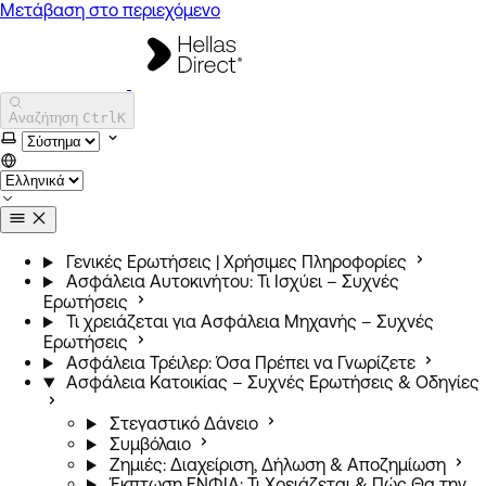
Μετάβαση στο περιεχόμενο
Hellas Direct Help Center
Αναζήτηση
Ctrl
K
Επιλογή χρωματικού θέματος
Γενικές Ερωτήσεις | Χρήσιμες Πληροφορίες
Ασφάλεια Αυτοκινήτου: Τι Ισχύει – Συχνές
Ερωτήσεις
Τι χρειάζεται για Ασφάλεια Μηχανής – Συχνές
Ερωτήσεις
Ασφάλεια Τρέιλερ: Όσα Πρέπει να Γνωρίζετε
Ασφάλεια Κατοικίας – Συχνές Ερωτήσεις & Οδηγίες
Στεγαστικό Δάνειο
Συμβόλαιο
Ζημιές: Διαχείριση, Δήλωση & Αποζημίωση
Έκπτωση ΕΝΦΙΑ: Τι Χρειάζεται & Πώς Θα την