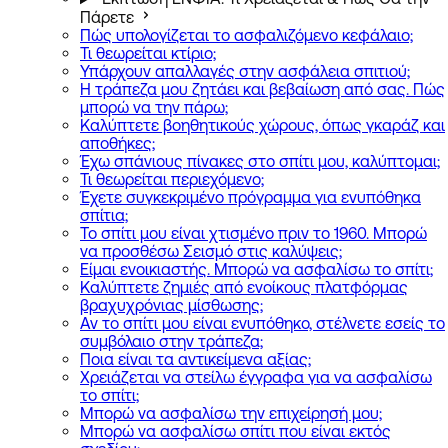
Πάρετε
Πώς υπολογίζεται το ασφαλιζόμενο κεφάλαιο;
Τι θεωρείται κτίριο;
Υπάρχουν απαλλαγές στην ασφάλεια σπιτιού;
Η τράπεζα μου ζητάει και βεβαίωση από σας. Πώς
μπορώ να την πάρω;
Καλύπτετε βοηθητικούς χώρους, όπως γκαράζ και
αποθήκες;
Έχω σπάνιους πίνακες στο σπίτι μου, καλύπτομαι;
Τι θεωρείται περιεχόμενο;
Έχετε συγκεκριμένο πρόγραμμα για ενυπόθηκα
σπίτια;
Το σπίτι μου είναι χτισμένο πριν το 1960. Μπορώ
να προσθέσω Σεισμό στις καλύψεις;
Είμαι ενοικιαστής. Μπορώ να ασφαλίσω το σπίτι;
Καλύπτετε ζημιές από ενοίκους πλατφόρμας
βραχυχρόνιας μίσθωσης;
Αν το σπίτι μου είναι ενυπόθηκο, στέλνετε εσείς το
συμβόλαιο στην τράπεζα;
Ποια είναι τα αντικείμενα αξίας;
Χρειάζεται να στείλω έγγραφα για να ασφαλίσω
το σπίτι;
Μπορώ να ασφαλίσω την επιχείρησή μου;
Μπορώ να ασφαλίσω σπίτι που είναι εκτός