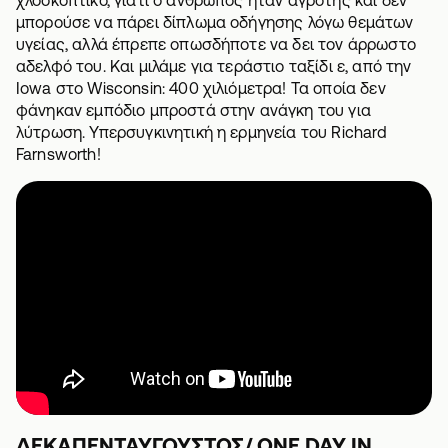
χλοοκοπτικό, γιατί ο άνθρωπος ήταν αγρότης και δεν
μπορούσε να πάρει δίπλωμα οδήγησης λόγω θεμάτων
υγείας, αλλά έπρεπε οπωσδήποτε να δει τον άρρωστο
αδελφό του. Και μιλάμε για τεράστιο ταξίδι ε, από την
Iowa στο Wisconsin: 400 χιλιόμετρα! Τα οποία δεν
φάνηκαν εμπόδιο μπροστά στην ανάγκη του για
λύτρωση. Υπερσυγκινητική η ερμηνεία του Richard
Farnsworth!
ΔΕΚΑΠΕΝΤΑΥΓΟΥΣΤΟΣ/ ΟNE DAY IN