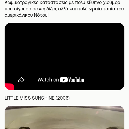
Κωμικοτραγικές καταστάσεις με πολύ έξυπνο χιούμορ
που σίγουρα σε κερδίζει, αλλά και πολύ ωραία τοπία του
αμερικάνικου Νότου!
LITTLE MISS SUNSHINE (2006)