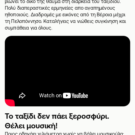
βιώνει το δικό της θαύμα στη διάρκεια του ταξιδιού.
Πολύ διαπεραστικές ερμηνείες απο αγαπημένους
ηθοποιούς. Διαδρομές με εικόνες από τη Βέροια μέχρι
τη Πελοπόννησο. Καταλήγεις να νιώθεις συγκίνηση και
συμπάθεια για όλους.
Το ταξίδι δεν πάει ξεροσφύρι.
Θέλει μουσική!
Ποιος οδηγάει χιλιόμετρα χωρίς να βάλει μουσικούλα;