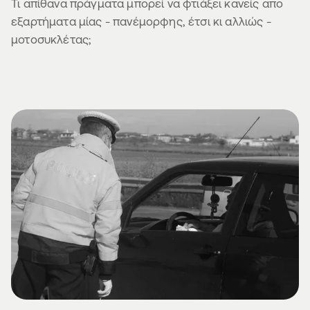
Τι απίθανα πράγματα μπορεί να φτιάξει κανείς απο
εξαρτήματα μίας - πανέμορφης, έτσι κι αλλιώς -
μοτοσυκλέτας;