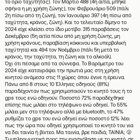
το όριο ταχύτητας). Τον Μάρτιο 488 (4η αιτία, μπήκε
σφήνα η μη χρήση ζώνης), τον Φεβρουάριο 509 (πάλι
2η πίσω από τη ζώνη), τον Ιανουάριο 397 (4η πίσω από
ταχύτητα, κράνος, ζώνη). Και το τελευταίο δίμηνο το
2024 είχε κλείσει στο ίδιο μοτίβο: 315 παραβάσεις τον
Δεκέμβριο (5η αιτία πίσω από μη χρήση ζώνης, μη
χρήση κράνους, παραβίαση κόκκινου και υπερβολική
ταχύτητα) και 494 τον Νοέμβριο (πάλι 5η μετά το
κράνος, την ταχύτητα, τη ζώνη και το αλκοόλ).
Όχι ότι πέσαμε από τα σύννεφα. Το Βαρόμετρο του
2024 είχε καταγράψει την πρωτιά μας στη χρήση
κινητού ανάμεσα στις 11 χώρες όπου έγινε η έρευνα.
Πάνω από 8 στους 10 Έλληνες οδηγούς (81%)
παραδέχονταν πως χρησιμοποιούν το κινητό τους ή το
gps τους ενώ οδηγούν. Ποσοστό 72% παραδέχθηκε
επίσης πως μιλάει στο τηλέφωνο ενώ οδηγεί. Το 55%
μιλάει μεν στο τηλέφωνο αλλά με bluetooth, το 47%
ρυθμίζει το gps του ενώ οδηγεί ενώ ποσοστό 12% λέει
πως την ώρα που οδηγεί χρησιμοποιεί το κινητό του για
να δει ταινία ή βίντεο. Μα ταινία, βρε παιδιά; ΤΑΙΝΙΑ; 🫢
Συμπληρωματικά προς την ενασχόληση με το κινητό, σε