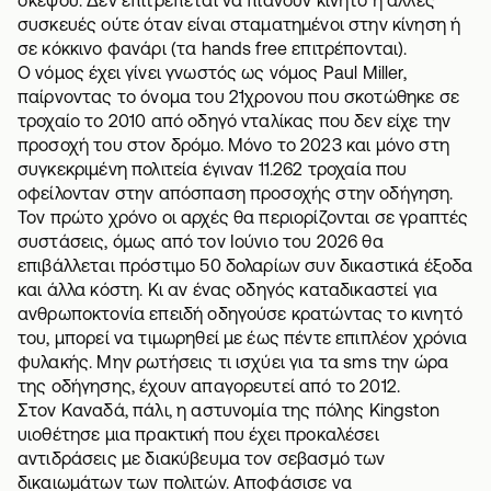
συσκευές ούτε όταν είναι σταματημένοι στην κίνηση ή
σε κόκκινο φανάρι (τα hands free επιτρέπονται).
Ο νόμος έχει γίνει γνωστός ως νόμος Paul Miller,
παίρνοντας το όνομα του 21χρονου που σκοτώθηκε σε
τροχαίο το 2010 από οδηγό νταλίκας που δεν είχε την
προσοχή του στον δρόμο. Μόνο το 2023 και μόνο στη
συγκεκριμένη πολιτεία έγιναν 11.262 τροχαία που
οφείλονταν στην απόσπαση προσοχής στην οδήγηση.
Τον πρώτο χρόνο οι αρχές θα περιορίζονται σε γραπτές
συστάσεις, όμως από τον Ιούνιο του 2026 θα
επιβάλλεται πρόστιμο 50 δολαρίων συν δικαστικά έξοδα
και άλλα κόστη. Κι αν ένας οδηγός καταδικαστεί για
ανθρωποκτονία επειδή οδηγούσε κρατώντας το κινητό
του, μπορεί να τιμωρηθεί με έως πέντε επιπλέον χρόνια
φυλακής. Μην ρωτήσεις τι ισχύει για τα sms την ώρα
της οδήγησης, έχουν απαγορευτεί από το 2012.
Στον Καναδά, πάλι, η αστυνομία της πόλης Kingston
υιοθέτησε μια πρακτική που έχει προκαλέσει
αντιδράσεις με διακύβευμα τον σεβασμό των
δικαιωμάτων των πολιτών. Αποφάσισε να