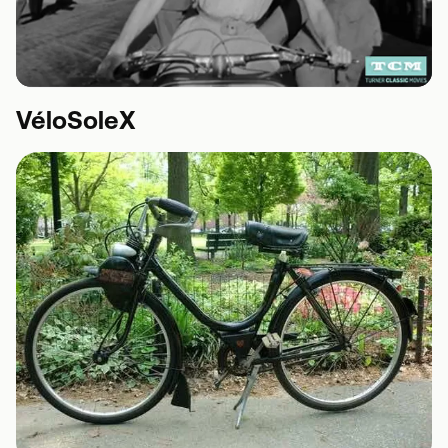
VéloSoleX