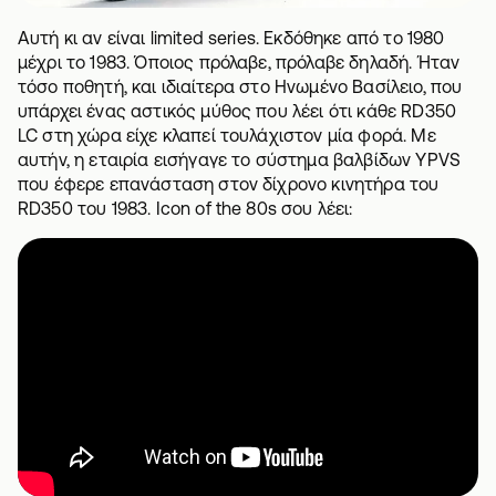
Αυτή κι αν είναι limited series. Εκδόθηκε από το 1980
μέχρι το 1983. Όποιος πρόλαβε, πρόλαβε δηλαδή. Ήταν
τόσο ποθητή, και ιδιαίτερα στο Ηνωμένο Βασίλειο, που
υπάρχει ένας αστικός μύθος που λέει ότι κάθε RD350
LC στη χώρα είχε κλαπεί τουλάχιστον μία φορά. Με
αυτήν, η εταιρία εισήγαγε το σύστημα βαλβίδων YPVS
που έφερε επανάσταση στον δίχρονο κινητήρα του
RD350 του 1983. Icon of the 80s σου λέει: