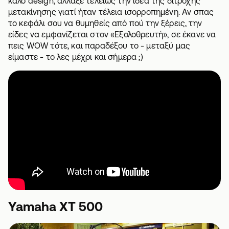
καλό design, άλλαξε τελείως την ιδέα της δίτροχης
μετακίνησης γιατί ήταν τέλεια ισορροπημένη. Αν σπας
το κεφάλι σου να θυμηθείς από πού την ξέρεις, την
είδες να εμφανίζεται στον «Εξολοθρευτή», σε έκανε να
πεις WOW τότε, και παραδέξου το - μεταξύ μας
είμαστε - το λες μέχρι και σήμερα ;)
Yamaha XT 500