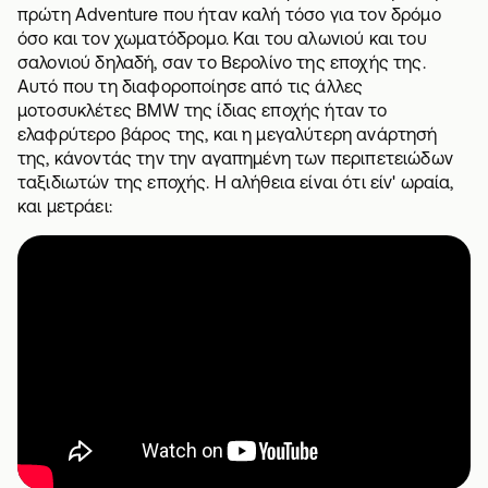
πρώτη Adventure που ήταν καλή τόσο για τον δρόμο
όσο και τον χωματόδρομο. Και του αλωνιού και του
σαλονιού δηλαδή, σαν το Βερολίνο της εποχής της.
Αυτό που τη διαφοροποίησε από τις άλλες
μοτοσυκλέτες BMW της ίδιας εποχής ήταν το
ελαφρύτερο βάρος της, και η μεγαλύτερη ανάρτησή
της, κάνοντάς την την αγαπημένη των περιπετειώδων
ταξιδιωτών της εποχής. Η αλήθεια είναι ότι είν' ωραία,
και μετράει: