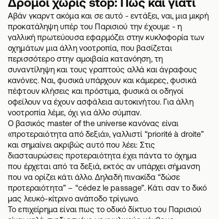
Δρόμοι χωρίς stop: Πώς και γιατί
Αβάν γκαρντ ακόμα και σε αυτό - εντάξει, ναι, μια μικρή
προκατάληψη υπέρ του Παρισιού την έχουμε - η
γαλλική πρωτεύουσα εφαρμόζει στην κυκλοφορία των
οχημάτων μια άλλη νοοτροπία, που βασίζεται
περισσότερο στην αμοιβαία κατανόηση, τη
συναντίληψη και τους γραπτούς αλλά και άγραφους
κανόνες. Ναι, φυσικά υπάρχουν και κάμερες, φυσικά
πέφτουν κλήσεις και πρόστιμα, φυσικά οι οδηγοί
οφείλουν να έχουν
ασφάλεια αυτοκινήτου
. Για άλλη
νοοτροπία λέμε, όχι για άλλο σύμπαν.
Ο βασικός master of the universe κανόνας είναι
«προτεραιότητα από δεξιά», γαλλιστί “priorité à droite”
και σημαίνει ακριβώς αυτό που λέει: Στις
διασταυρώσεις προτεραιότητα έχει πάντα το όχημα
που έρχεται από τα δεξιά, εκτός αν υπάρχει σήμανση
που να ορίζει κάτι άλλο. Δηλαδή πινακίδα “δώσε
προτεραιότητα” – “cédez le passage”. Κάτι σαν το δικό
μας λευκό-κίτρινο ανάποδο τρίγωνο.
Το επιχείρημα είναι πως το οδικό δίκτυο του Παρισιού