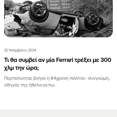
22 Νοεμβρίου 2024
Τι θα συμβεί αν μία Ferrari τρέξει με 300
χλμ την ώρα;
Περπατώντας βγήκε η 84χρονη πιλότος- συγγνώμη,
οδηγός της ήθελα να πω