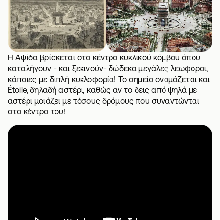
Η Αψίδα βρίσκεται στο κέντρο κυκλικού κόμβου όπου
καταλήγουν - και ξεκινούν- δώδεκα μεγάλες λεωφόροι,
κάποιες με διπλή κυκλοφορία! Το σημείο ονομάζεται και
Étoile, δηλαδή αστέρι, καθώς αν το δεις από ψηλά με
αστέρι μοιάζει με τόσους δρόμους που συναντώνται
στο κέντρο του!