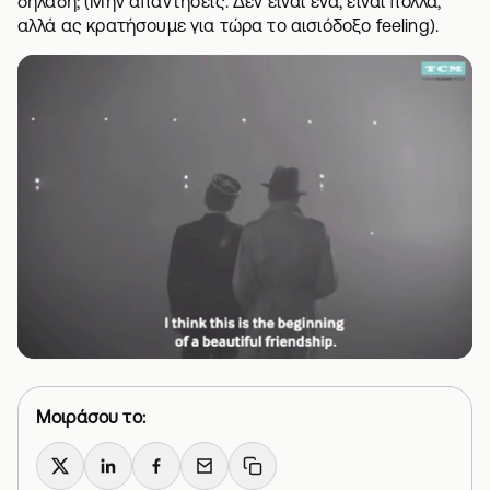
δηλαδή; (Μην απαντήσεις. Δεν είναι ένα, είναι πολλά,
αλλά ας κρατήσουμε για τώρα το αισιόδοξο feeling).
Μοιράσου το:
X
LinkedIn
Facebook
Email
Copy link