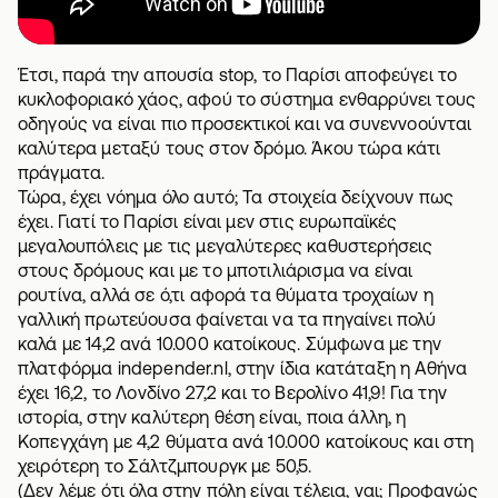
Έτσι, παρά την απουσία stop, το Παρίσι αποφεύγει το
κυκλοφοριακό χάος, αφού το σύστημα ενθαρρύνει τους
οδηγούς να είναι πιο προσεκτικοί και να συνεννοούνται
καλύτερα μεταξύ τους στον δρόμο. Άκου τώρα κάτι
πράγματα.
Τώρα, έχει νόημα όλο αυτό; Τα στοιχεία δείχνουν πως
έχει. Γιατί το Παρίσι είναι μεν στις ευρωπαϊκές
μεγαλουπόλεις με τις μεγαλύτερες καθυστερήσεις
στους δρόμους και με το μποτιλιάρισμα να είναι
ρουτίνα, αλλά σε ό,τι αφορά τα θύματα τροχαίων η
γαλλική πρωτεύουσα φαίνεται να τα πηγαίνει πολύ
καλά με 14,2 ανά 10.000 κατοίκους. Σύμφωνα με την
πλατφόρμα independer.nl, στην ίδια κατάταξη η Αθήνα
έχει 16,2, το Λονδίνο 27,2 και το Βερολίνο 41,9! Για την
ιστορία, στην καλύτερη θέση είναι, ποια άλλη, η
Κοπεγχάγη με 4,2 θύματα ανά 10.000 κατοίκους και στη
χειρότερη το Σάλτζμπουργκ με 50,5.
(Δεν λέμε ότι όλα στην πόλη είναι τέλεια, ναι; Προφανώς