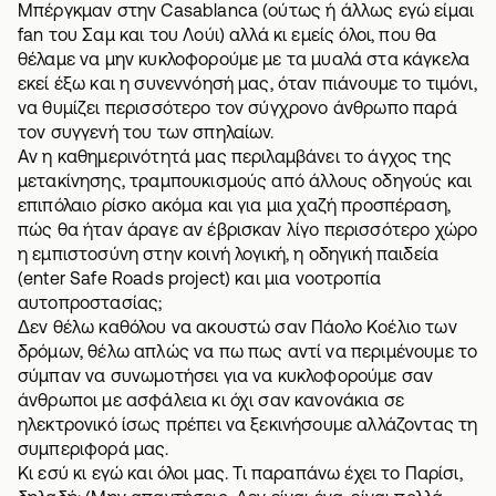
Μπέργκμαν στην Casablanca (ούτως ή άλλως εγώ είμαι
fan του Σαμ και του Λούι) αλλά κι εμείς όλοι, που θα
θέλαμε να μην κυκλοφορούμε με τα μυαλά στα κάγκελα
εκεί έξω και η συνεννόησή μας, όταν πιάνουμε το τιμόνι,
να θυμίζει περισσότερο τον σύγχρονο άνθρωπο παρά
τον συγγενή του των σπηλαίων.
Αν η καθημερινότητά μας περιλαμβάνει το άγχος της
μετακίνησης, τραμπουκισμούς από άλλους οδηγούς και
επιπόλαιο ρίσκο ακόμα και για μια χαζή προσπέραση,
πώς θα ήταν άραγε αν έβρισκαν λίγο περισσότερο χώρο
η εμπιστοσύνη στην κοινή λογική, η οδηγική παιδεία
(enter
Safe Roads project)
και μια νοοτροπία
αυτοπροστασίας;
Δεν θέλω καθόλου να ακουστώ σαν Πάολο Κοέλιο των
δρόμων, θέλω απλώς να πω πως αντί να περιμένουμε το
σύμπαν να συνωμοτήσει για να κυκλοφορούμε σαν
άνθρωποι με
ασφάλεια
κι όχι σαν κανονάκια σε
ηλεκτρονικό ίσως πρέπει να ξεκινήσουμε αλλάζοντας τη
συμπεριφορά μας.
Κι εσύ κι εγώ και όλοι μας. Τι παραπάνω έχει το Παρίσι,