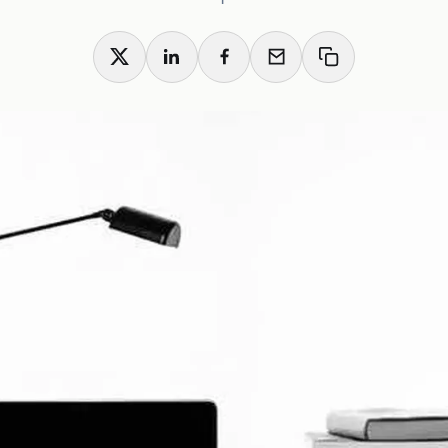
X
LinkedIn
Facebook
Email
Copy link