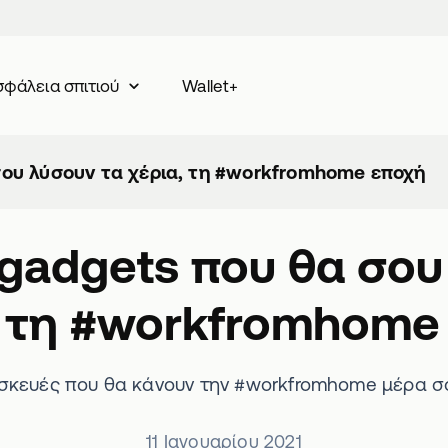
Wallet+
φάλεια σπιτιού
σου λύσουν τα χέρια, τη #workfromhome εποχή
 gadgets που θα σου
, τη #workfromhome
υσκευές που θα κάνουν την #workfromhome μέρα σο
11 Ιανουαρίου 2021