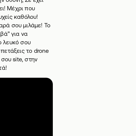
ει! Μέχρι που
υχείς καθόλου!
βαρά σου μιλάμε! Το
βά” για να
το λευκό σου
 πετάξεις το drone
σου site, στην
τά!