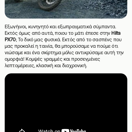
Εξωγήινοι, κυνηγητό και εξωπραγματικά σύμπαντα.
Εκτός όμως από αυτά, ποιου το μάτι έπεσε στην
Hilts
PX70
; Το δικό μας φυσικά. Εκτός από το σασπένς που
μας προκαλεί η ταινία, θα μπορούσαμε να πούμε ότι
νιώσαμε και ένα σκίρτημα μόλις αντικρύσαμε αυτή την
ομορφιά! Κομψές γραμμές και προσεγμένες
λεπτομέρειες, κλασική και διαχρονική.