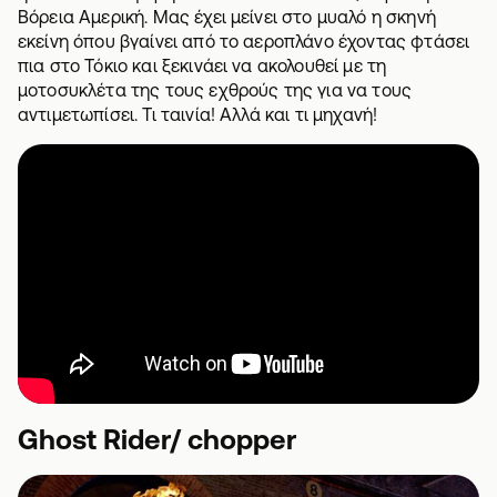
Βόρεια Αμερική. Μας έχει μείνει στο μυαλό η σκηνή
εκείνη όπου βγαίνει από το αεροπλάνο έχοντας φτάσει
πια στο Τόκιο και ξεκινάει να ακολουθεί με τη
μοτοσυκλέτα της τους εχθρούς της για να τους
αντιμετωπίσει. Τι ταινία! Αλλά και τι μηχανή!
Ghost Rider/ chopper