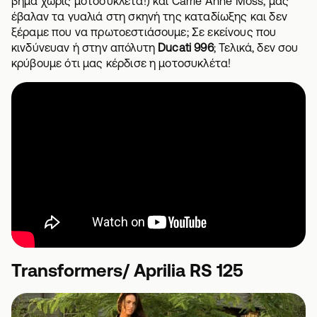
βήμα χωρίς μοτοσυκλέτα!)
και Carrie Anne Moss, μας
έβαλαν τα γυαλιά στη σκηνή της καταδίωξης και δεν
ξέραμε που να πρωτοεστιάσουμε; Σε εκείνους που
κινδύνευαν ή στην απόλυτη
Ducati 996
; Τελικά, δεν σου
κρύβουμε ότι μας κέρδισε η μοτοσυκλέτα!
Transformers/ Aprilia RS 125