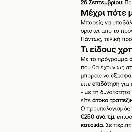
26 Σεπτεμβρίου:
Πε
Μέχρι πότε 
Μπορείς να υποβάλε
οριστεί από το πρό
Πάντως, τελική προ
Τι είδους χ
Με το πρόγραμμα αυ
που θα έχουν ως απ
μπορείς να εξασφαλ
είτε
επιδότηση
για 
- με τη δυνατότητα
είτε
άτοκο τραπεζι
Ο προϋπολογισμός 
€250 ανά τ.μ.
επιφά
κατοικία
. Σε περίπ