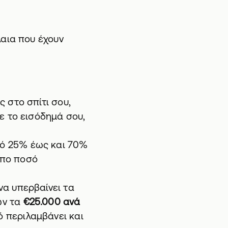
λαια που έχουν
 στο σπίτι σου,
ε το εισόδημά σου,
πό 25% έως και 70%
ιπο ποσό
α υπερβαίνει τα
ων τα
€25.000 ανά
ό περιλαμβάνει και