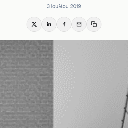
3 Ιουλίου 2019
X
LinkedIn
Facebook
Email
Copy link