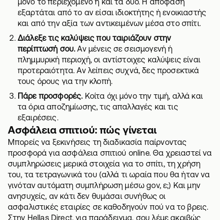
μόνο το περιεχόμενο ή και τα δύο. Η απόφαση
εξαρτάται από το αν είσαι ιδιοκτήτης ή ενοικιαστής
και από την αξία των αντικειμένων μέσα στο σπίτι.
Διάλεξε τις καλύψεις που ταιριάζουν στην
περίπτωσή σου.
Αν μένεις σε σεισμογενή ή
πλημμυρική περιοχή, οι αντίστοιχες καλύψεις είναι
προτεραιότητα. Αν λείπεις συχνά, δες προσεκτικά
τους όρους για την κλοπή.
Πάρε προσφορές.
Κοίτα όχι μόνο την τιμή, αλλά και
τα όρια αποζημίωσης, τις απαλλαγές και τις
εξαιρέσεις.
Ασφάλεια σπιτιού: πώς γίνεται
Μπορείς να ξεκινήσεις τη διαδικασία παίρνοντας
προσφορά για ασφάλεια σπιτιού online
. Θα χρειαστεί να
συμπληρώσεις μερικά στοιχεία για το σπίτι, τη χρήση
του, τα τετραγωνικά του (αλλά τι ωραία που θα ήταν να
γινόταν αυτόματη συμπλήρωση μέσω gov, ε;) Και μην
ανησυχείς, αν κάτι δεν θυμάσαι συνήθως οι
ασφαλιστικές εταιρίες σε καθοδηγούν πού να το βρεις.
Στην Hellas Direct, για παράδειγμα, σου λέμε ακριβώς