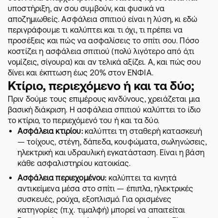
υποστήριξη, αν σου συμβούν, και φυσικά να
αποζημιωθείς.
Ασφάλεια σπιτιού
είναι η λύση, κι εδώ
περιγράφουμε τι καλύπτει και τι όχι, τι πρέπει να
προσέξεις και πώς να ασφαλίσεις το σπίτι σου. Πόσο
κοστίζει η ασφάλεια σπιτιού (πολύ λιγότερο από ό,τι
νομίζεις, σίγουρα) και αν τελικά αξίζει. Α, και πώς σου
δίνει και έκπτωση έως 20% στον ΕΝΦΙΑ.
Κτίριο, περιεχόμενο ή και τα δύο;
Πριν δούμε τους επιμέρους κινδύνους, χρειάζεται μια
βασική διάκριση. Η ασφάλεια σπιτιού καλύπτει το ίδιο
το κτίριο, το περιεχόμενό του ή και τα δύο.
Ασφάλεια κτιρίου:
καλύπτει τη σταθερή κατασκευή
— τοίχους, στέγη, δάπεδα, κουφώματα, σωληνώσεις,
ηλεκτρική και υδραυλική εγκατάσταση. Είναι η βάση
κάθε ασφαλιστηρίου κατοικίας.
Ασφάλεια περιεχομένου:
καλύπτει τα κινητά
αντικείμενα μέσα στο σπίτι — έπιπλα, ηλεκτρικές
συσκευές, ρούχα, εξοπλισμό. Για ορισμένες
κατηγορίες (π.χ. τιμαλφή) μπορεί να απαιτείται