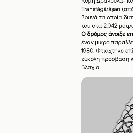
Κόμη Δράκουλα- και
Transfăgărășan (από
βουνά τα οποία δια
του στα 2.042 μέτρ
Ο δρόμος άνοιξε επ
έναν μικρό παραλλη
1980. Φτιάχτηκε επ
εύκολη πρόσβαση κ
Βλαχία.