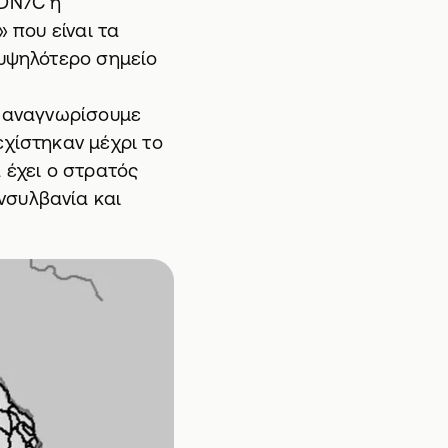
 DN7C ή
» που είναι τα
 υψηλότερο σημείο
ς αναγνωρίσουμε
εχίστηκαν μέχρι το
 έχει ο στρατός
νσυλβανία και