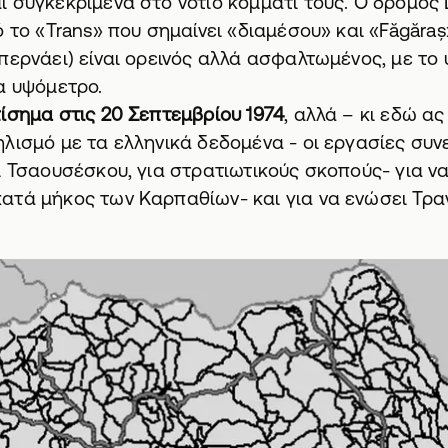
 συγκεκριμένα στο νότιο κομμάτι τους. Ο δρόμος
 το «Trans» που σημαίνει «διαμέσου» και «Făgăraș
περνάει) είναι ορεινός αλλά ασφαλτωμένος, με το
α υψόμετρο.
ίσημα στις 20 Σεπτεμβρίου 1974
, αλλά – κι εδώ α
λισμό με τα ελληνικά δεδομένα - οι εργασίες συν
ί Τσαουσέσκου, για στρατιωτικούς σκοπούς- για να
ατά μήκος των Καρπαθίων- και για να ενώσει Τρα