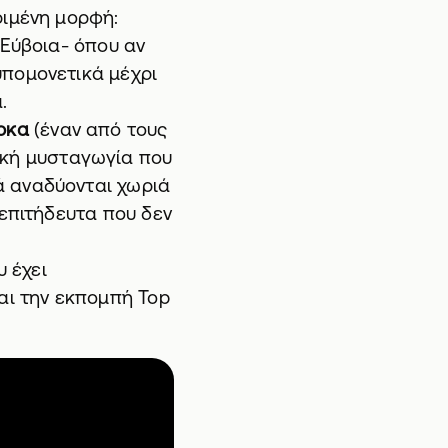
ριμένη μορφή:
 Εύβοια- όπου αν
υπομονετικά μέχρι
.
ρκα
(έναν από τους
ική μυσταγωγία που
ά αναδύονται χωριά
νεπιτήδευτα που δεν
υ έχει
αι την εκπομπή Top