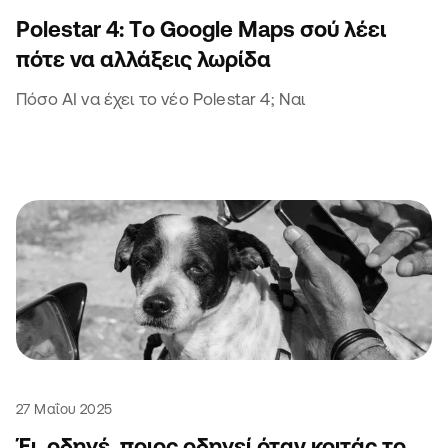
Polestar 4: Tο Google Maps σού λέει
πότε να αλλάξεις λωρίδα
Πόσο AI να έχει το νέο Polestar 4; Ναι
27 Μαΐου 2025
Έι, οδηγέ, ποιος οδηγεί όταν κοιτάς το