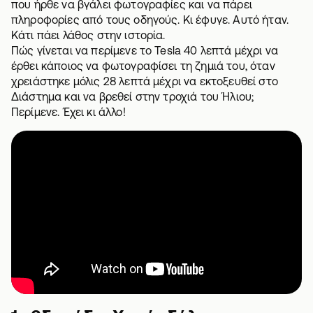
που ήρθε να βγάλει φωτογραφίες και να πάρει
πληροφορίες από τους οδηγούς. Κι έφυγε. Αυτό ήταν.
Κάτι πάει λάθος στην ιστορία.
Πώς γίνεται να περίμενε το Tesla 40 λεπτά μέχρι να
έρθει κάποιος να φωτογραφίσει τη ζημιά του, όταν
χρειάστηκε μόλις 28 λεπτά μέχρι να εκτοξευθεί στο
Διάστημα και να βρεθεί στην τροχιά του Ήλιου;
Περίμενε. Έχει κι άλλο!