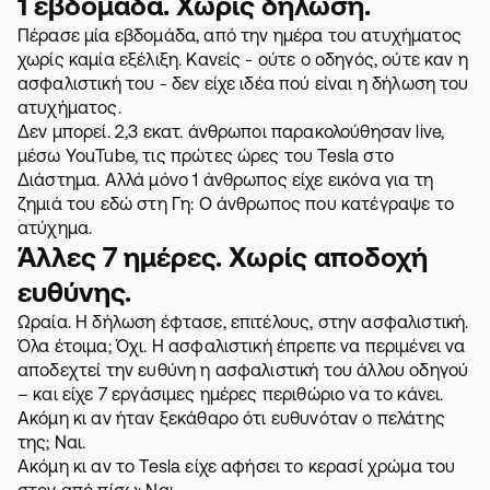
1 εβδομάδα. Χωρίς δήλωση.
Πέρασε μία εβδομάδα, από την ημέρα του ατυχήματος
χωρίς καμία εξέλιξη. Κανείς - ούτε ο οδηγός, ούτε καν η
ασφαλιστική του - δεν είχε ιδέα πού είναι η δήλωση του
ατυχήματος.
Δεν μπορεί. 2,3 εκατ. άνθρωποι παρακολούθησαν live,
μέσω YouTube, τις πρώτες ώρες του Tesla στο
Διάστημα. Αλλά μόνο 1 άνθρωπος είχε εικόνα για τη
ζημιά του εδώ στη Γη: Ο άνθρωπος που κατέγραψε το
ατύχημα.
Άλλες 7 ημέρες. Χωρίς αποδοχή
ευθύνης.
Ωραία. Η δήλωση έφτασε, επιτέλους, στην ασφαλιστική.
Όλα έτοιμα; Όχι. Η ασφαλιστική έπρεπε να περιμένει να
αποδεχτεί την ευθύνη η ασφαλιστική του άλλου οδηγού
– και είχε 7 εργάσιμες ημέρες περιθώριο να το κάνει.
Ακόμη κι αν ήταν ξεκάθαρο ότι ευθυνόταν ο πελάτης
της; Ναι.
Ακόμη κι αν το Tesla είχε αφήσει το κερασί χρώμα του