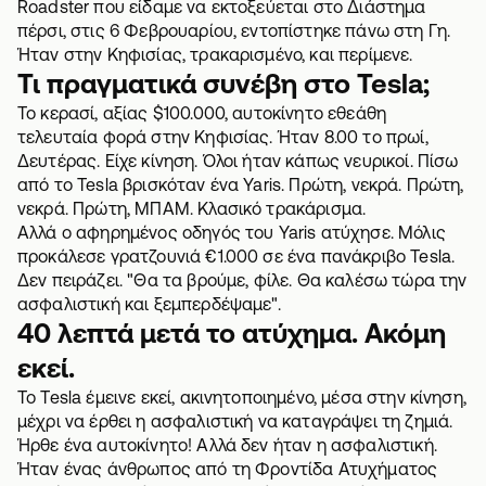
Roadster που είδαμε να εκτοξεύεται στο Διάστημα
πέρσι, στις 6 Φεβρουαρίου, εντοπίστηκε πάνω στη Γη.
Ήταν στην Κηφισίας, τρακαρισμένο, και περίμενε.
Τι πραγματικά συνέβη στο Tesla;
Το κερασί, αξίας $100.000, αυτοκίνητο εθεάθη
τελευταία φορά στην Κηφισίας. Ήταν 8.00 το πρωί,
Δευτέρας. Είχε κίνηση. Όλοι ήταν κάπως νευρικοί. Πίσω
από το Tesla βρισκόταν ένα Yaris. Πρώτη, νεκρά. Πρώτη,
νεκρά. Πρώτη, ΜΠΑΜ. Κλασικό
τρακάρισμα
.
Αλλά ο αφηρημένος οδηγός του Yaris ατύχησε. Μόλις
προκάλεσε γρατζουνιά €1.000 σε ένα πανάκριβο Tesla.
Δεν πειράζει. "Θα τα βρούμε, φίλε. Θα καλέσω τώρα την
ασφαλιστική
και ξεμπερδέψαμε".
40 λεπτά μετά το ατύχημα. Ακόμη
εκεί.
Το Tesla έμεινε εκεί, ακινητοποιημένο, μέσα στην κίνηση,
μέχρι να έρθει η ασφαλιστική να καταγράψει τη ζημιά.
Ήρθε ένα αυτοκίνητο! Αλλά δεν ήταν η ασφαλιστική.
Ήταν ένας άνθρωπος από τη Φροντίδα Ατυχήματος