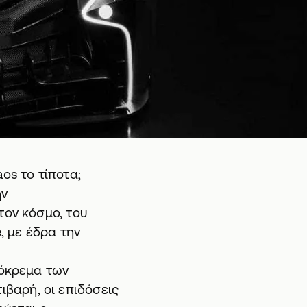
os το τίποτα;
ην
τον κόσμο, του
, με έδρα την
ρόκρεμα των
τιβαρή, οι επιδόσεις