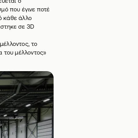
εύεται ο
μό που έγινε ποτέ
πό κάθε άλλο
άστηκε σε 3D
 μέλλοντος, το
α του μέλλοντος»