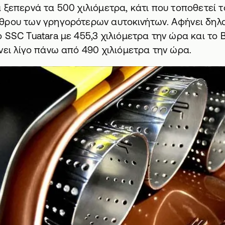
 ξεπερνά τα 500 χιλιόμετρα, κάτι που τοποθετεί 
θρου των γρηγορότερων αυτοκινήτων. Αφήνει δηλ
 SSC Tuatara με 455,3 χιλιόμετρα την ώρα και το B
νει λίγο πάνω από 490 χιλιόμετρα την ώρα.