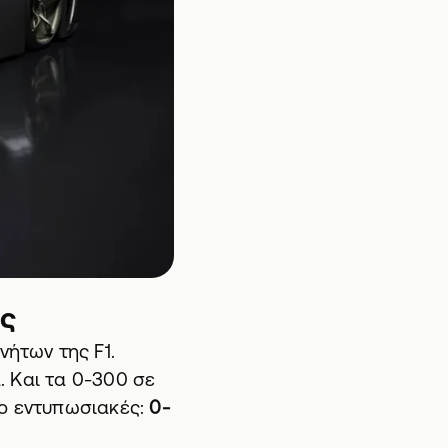
ες
νήτων της F1.
α. Και τα 0-300 σε
πιο εντυπωσιακές:
0-