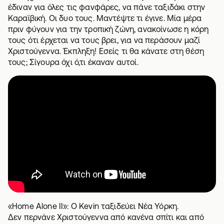
έδιναν για όλες τις φανφάρες, να πάνε ταξιδάκι στην
Καραϊβική. Οι δυο τους. Μαντέψτε τι έγινε. Μία μέρα
πριν φύγουν για την τροπική ζώνη, ανακοίνωσε η κόρη
τους ότι έρχεται να τους βρει, για να περάσουν μαζί
Χριστούγεννα. Έκπληξη! Εσείς τι θα κάνατε στη θέση
τους; Σίγουρα όχι ό,τι έκαναν αυτοί.
«Home Alone II»: Ο Kevin ταξιδεύει Νέα Υόρκη.
Δεν περνάνε Χριστούγεννα από κανένα σπίτι και από