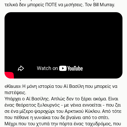
τελικά δεν μπορείς ΠΟΤΕ να μισήσεις. Τον Bill Murray.
«Klaus»: Η μόνη ιστορία του Αϊ Βασίλη που μπορείς να
πιστέψεις.
Υπάρχει ο Αϊ Βασίλης. Απλώς δεν το ξέρει ακόμα. Είναι
ένας θεόρατος ξυλουργός - με γένια εννοείται - που ζει
σε ένα μίζερο ψαροχώρι του Αρκτικού Κύκλου. Από τότε
που πέθανε η γυναίκα του δε βγαίνει από το σπίτι.
Μέχρι που του χτυπά την πόρτα ένας ταχυδρόμος, που