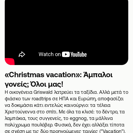
«Christmas vacation»: Άμπαλοι
γονείς; Όλοι μας!
Η οικογένεια Griswald λατρεύει τα ταξίδια. Αλλά μετά το
φιάσκο των roadtrips σε ΗΠΑ και Ευρώπη, αποφασίζει
να δοκιμάσει κάτι εντελώς καινούργιο: τα τέλεια
Χριστούγεννα στο σπίτι. Με όλα τα κλισέ: το δέντρο, τα
λαμπάκια, τους συγγενείς, το eggnog, τα μάλλινα
πολύχρωμα πουλόβερ. Φυσικά, δεν έχει αλλάξει τίποτα
σε σχέση με τις δύο προηγούμενες ταινίες ("Vacation").