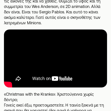
τις εικόνες της και να χαθείς. Θυμίζει το ύφος και τη
συμμετρία του Wes Anderson, σε 2D animation. Αλλά
δεν είναι. Είναι του Sergio Pablos. Και αυτό το κάνει
ακόμα καλύτερο. Γιατί αυτός είναι ο σκηνοθέτης των
λατρεμένων Minions.
«Christmas with the Kranks»: Χριστούγεννα χωρίς
δέντρο;
Γονείς εκεί έξω, προετοιμαστείτε. Η ταινία ξεκινά με τη
σκηνή που θα χρειαστεί όλοι αργά ή γρήγορα να