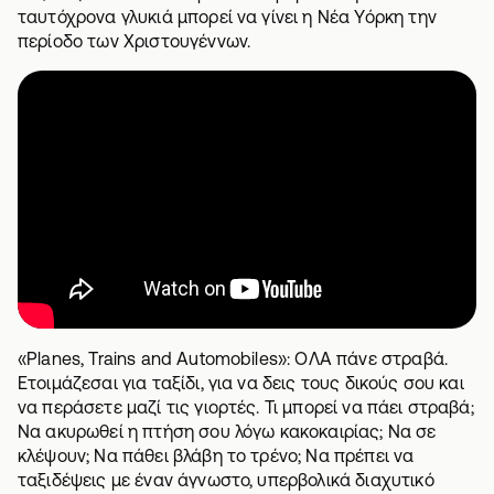
ταυτόχρονα γλυκιά μπορεί να γίνει η Νέα Υόρκη την
περίοδο των Χριστουγέννων.
«Planes, Trains and Automobiles»: ΟΛΑ πάνε στραβά.
Ετοιμάζεσαι για ταξίδι, για να δεις τους δικούς σου και
να περάσετε μαζί τις γιορτές. Τι μπορεί να πάει στραβά;
Να ακυρωθεί η πτήση σου λόγω κακοκαιρίας; Να σε
κλέψουν; Να πάθει βλάβη το τρένο; Να πρέπει να
ταξιδέψεις με έναν άγνωστο, υπερβολικά διαχυτικό