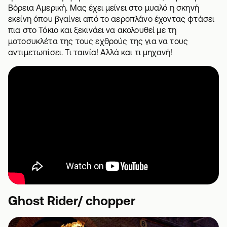
Βόρεια Αμερική. Μας έχει μείνει στο μυαλό η σκηνή
εκείνη όπου βγαίνει από το αεροπλάνο έχοντας φτάσει
πια στο Τόκιο και ξεκινάει να ακολουθεί με τη
μοτοσυκλέτα της τους εχθρούς της για να τους
αντιμετωπίσει. Τι ταινία! Αλλά και τι μηχανή!
Ghost Rider/ chopper