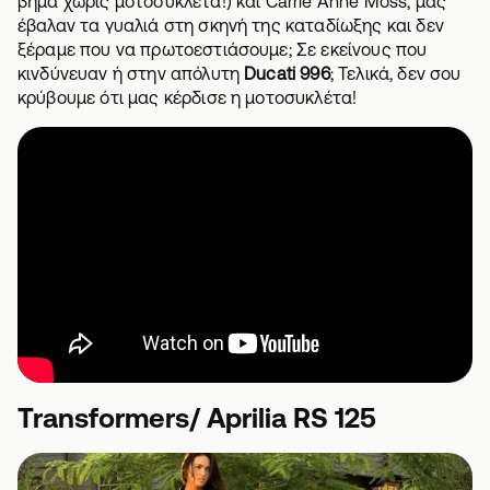
βήμα χωρίς μοτοσυκλέτα!)
και Carrie Anne Moss, μας
έβαλαν τα γυαλιά στη σκηνή της καταδίωξης και δεν
ξέραμε που να πρωτοεστιάσουμε; Σε εκείνους που
κινδύνευαν ή στην απόλυτη
Ducati 996
; Τελικά, δεν σου
κρύβουμε ότι μας κέρδισε η μοτοσυκλέτα!
Transformers/ Aprilia RS 125