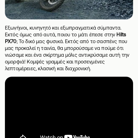
Εξωγήινοι, κυνηγητό και εξωπραγματικά σύμπαντα.
Εκτός όμως από αυτά, ποιου το μάτι έπεσε στην
Hilts
PX70
; Το δικό μας φυσικά. Εκτός από το σασπένς που
μας προκαλεί η ταινία, θα μπορούσαμε να πούμε ότι
νιώσαμε και ένα σκίρτημα μόλις αντικρύσαμε αυτή την
ομορφιά! Κομψές γραμμές και προσεγμένες
λεπτομέρειες, κλασική και διαχρονική.