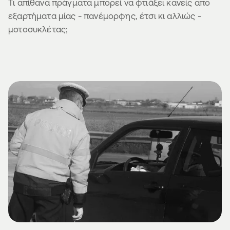
Τι απίθανα πράγματα μπορεί να φτιάξει κανείς απο
εξαρτήματα μίας - πανέμορφης, έτσι κι αλλιώς -
μοτοσυκλέτας;