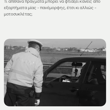
Τι απίθανα πράγματα μπορεί να φτιάξει κανείς απο
εξαρτήματα μίας - πανέμορφης, έτσι κι αλλιώς -
μοτοσυκλέτας;