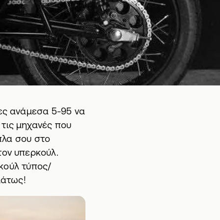
ίες ανάμεσα 5-95 να
 τις μηχανές που
ίπλα σου στο
τον υπερκούλ.
 κούλ τύπος/
μάτως!