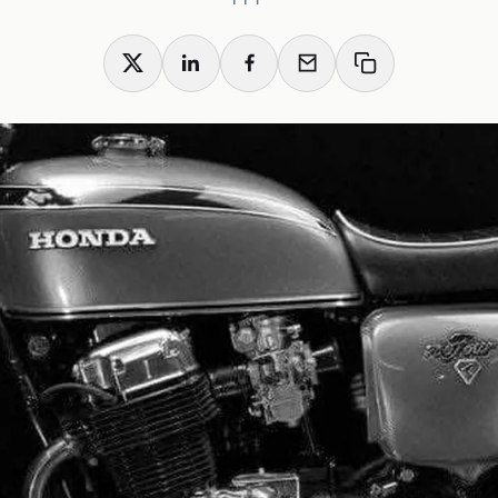
X
LinkedIn
Facebook
Email
Copy link