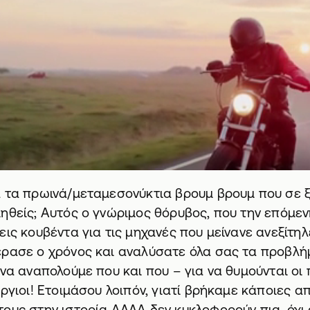
α τα πρωινά/μεταμεσονύκτια βρουμ βρουμ που σε 
ηθείς; Αυτός ο γνώριμος θόρυβος, που την επόμεν
εις κουβέντα για τις μηχανές που μείνανε ανεξίτηλ
έρασε ο χρόνος και αναλύσατε όλα σας τα προβλή
να αναπολούμε που και που – για να θυμούνται οι 
ύργιοι! Ετοιμάσου λοιπόν, γιατί βρήκαμε κάποιες α
ους στην ιστορία ΑΛΛΑ δεν κυκλοφορούν πια, όχι