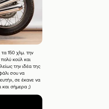
τα 150 χλμ. την
 πολύ κούλ και
λείως την ιδέα της
φάλι σου να
ευτή», σε έκανε να
 και σήμερα ;)