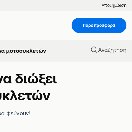
Αποζημίωση
Πάρε προσφορά
Αναζήτηση
έλα μοτοσυκλετών
να διώξει
υκλετών
ρα φεύγουν!