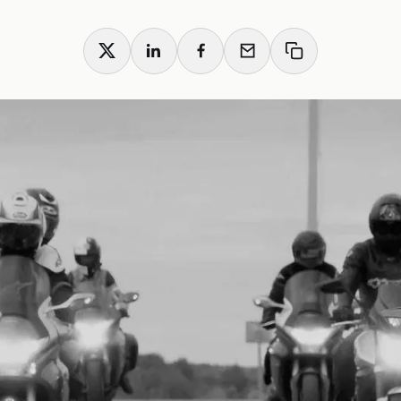
X
LinkedIn
Facebook
Email
Copy link