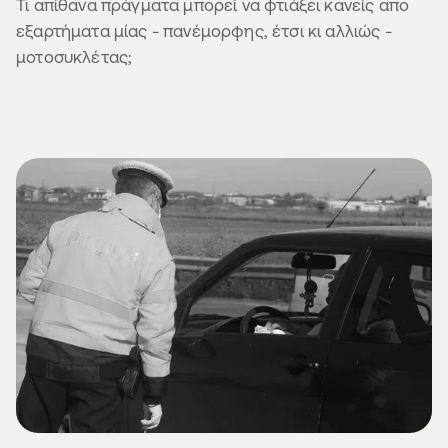
Τι απίθανα πράγματα μπορεί να φτιάξει κανείς απο
εξαρτήματα μίας - πανέμορφης, έτσι κι αλλιώς -
μοτοσυκλέτας;