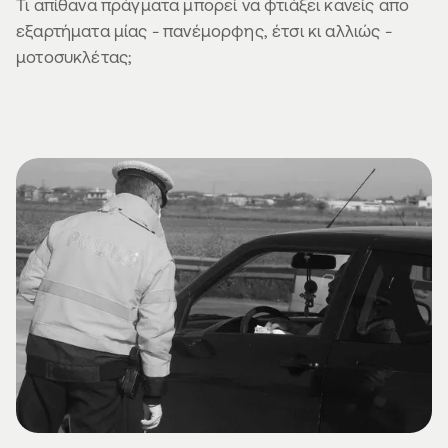
Τι απίθανα πράγματα μπορεί να φτιάξει κανείς απο
εξαρτήματα μίας - πανέμορφης, έτσι κι αλλιώς -
μοτοσυκλέτας;