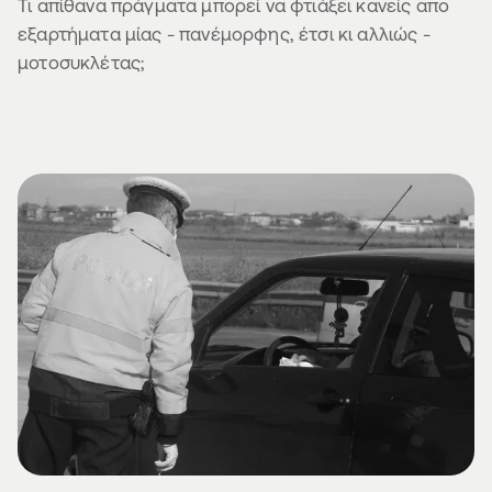
Τι απίθανα πράγματα μπορεί να φτιάξει κανείς απο
εξαρτήματα μίας - πανέμορφης, έτσι κι αλλιώς -
μοτοσυκλέτας;