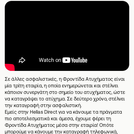
Σε άλλες ασφαλιστικές, η Φροντίδα Ατυχήματος είναι
μία τρίτη εταιρία, η οποία ενημερώνεται και στέλνει
κάποιον συνεργάτη στο σημείο του ατυχήματος, ώστε
να καταγράψει το ατύχημα. Σε δεύτερο χρόνο, στέλνει
την καταγραφή στην ασφαλιστική.
Εμείς στην Hellas Direct για να κάνουμε τα πράγματα
πιο αποτελεσματικά και άμεσα, έχουμε φέρει τη
Φροντίδα Ατυχήματος μέσα στην εταιρία! Οπότε
μπορούμε να κάνουμε την καταγραφή τηλεφωνικά,