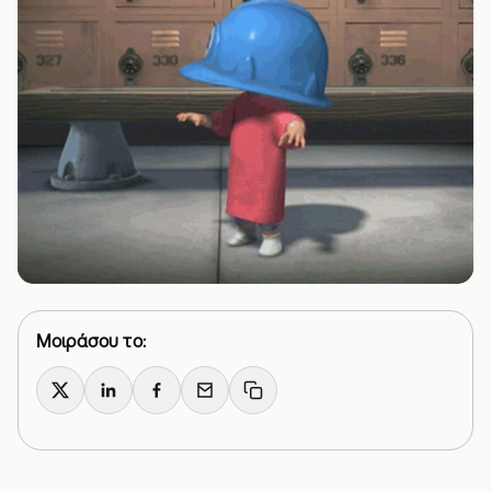
Μοιράσου το:
X
LinkedIn
Facebook
Email
Copy link