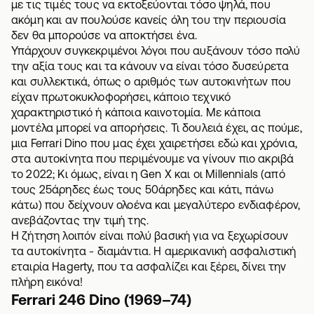
με τις τιμές τους να εκτοξεύονται τόσο ψηλά, που
ακόμη και αν πουλούσε κανείς όλη του την περιουσία
δεν θα μπορούσε να αποκτήσει ένα.
Υπάρχουν συγκεκριμένοι λόγοι που αυξάνουν τόσο πολύ
την αξία τους και τα κάνουν να είναι τόσο δυσεύρετα
και συλλεκτικά, όπως ο αριθμός των αυτοκινήτων που
είχαν πρωτοκυκλοφορήσει, κάποιο τεχνικό
χαρακτηριστικό ή κάποια καινοτομία. Με κάποια
μοντέλα μπορεί να απορήσεις. Τι δουλειά έχει, ας πούμε,
μια Ferrari Dino που μας έχει χαιρετήσει εδώ και χρόνια,
στα αυτοκίνητα που περιμένουμε να γίνουν πιο ακριβά
το 2022; Κι όμως, είναι η Gen X και οι Millennials (από
τους 25άρηδες έως τους 50άρηδες και κάτι, πάνω
κάτω) που δείχνουν ολοένα και μεγαλύτερο ενδιαφέρον,
ανεβάζοντας την τιμή της.
Η ζήτηση λοιπόν είναι πολύ βασική για να ξεχωρίσουν
τα αυτοκίνητα - διαμάντια. Η αμερικανική ασφαλιστική
εταιρία
Hagerty
, που τα ασφαλίζει και ξέρει, δίνει την
πλήρη εικόνα!
Ferrari 246 Dino (1969–74)