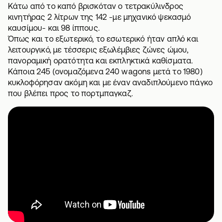
Κάτω από το καπό βρισκόταν ο τετρακύλινδρος
κινητήρας 2 λίτρων της 142 -με μηχανικό ψεκασμό
καυσίμου- και 98 ίππους.
Όπως και το εξωτερικό, το εσωτερικό ήταν απλό και
λειτουργικό, με τέσσερις εξωλέμβιες ζώνες ώμου,
πανοραμική ορατότητα και εκπληκτικά καθίσματα.
Κάποια 245 (ονομαζόμενα 240 wagons μετά το 1980)
κυκλοφόρησαν ακόμη και με έναν αναδιπλούμενο πάγκο
που βλέπει προς τo πορτμπαγκαζ.