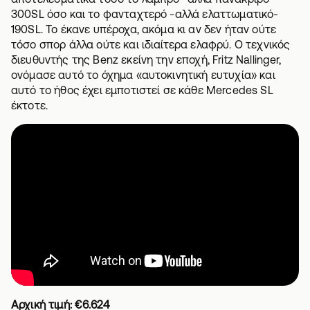
300SL όσο και το φανταχτερό -αλλά ελαττωματικό-
190SL. Το έκανε υπέροχα, ακόμα κι αν δεν ήταν ούτε
τόσο σπορ άλλα ούτε και ιδιαίτερα ελαφρύ. Ο τεχνικός
διευθυντής της Benz εκείνη την εποχή, Fritz Nallinger,
ονόμασε αυτό το όχημα «αυτοκινητική ευτυχία» και
αυτό το ήθος έχει εμποτιστεί σε κάθε Mercedes SL
έκτοτε.
Αρχική τιμή: €6.624