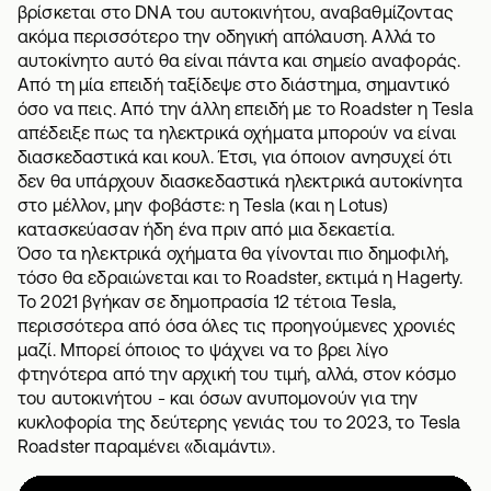
βρίσκεται στο DNA του αυτοκινήτου, αναβαθμίζοντας
ακόμα περισσότερο την οδηγική απόλαυση. Αλλά το
αυτοκίνητο αυτό θα είναι πάντα και σημείο αναφοράς.
Από τη μία επειδή ταξίδεψε στο διάστημα, σημαντικό
όσο να πεις. Από την άλλη επειδή με το Roadster η Tesla
απέδειξε πως τα ηλεκτρικά οχήματα μπορούν να είναι
διασκεδαστικά και κουλ. Έτσι, για όποιον ανησυχεί ότι
δεν θα υπάρχουν διασκεδαστικά ηλεκτρικά αυτοκίνητα
στο μέλλον, μην φοβάστε: η Tesla (και η Lotus)
κατασκεύασαν ήδη ένα πριν από μια δεκαετία.
Όσο τα ηλεκτρικά οχήματα θα γίνονται πιο δημοφιλή,
τόσο θα εδραιώνεται και το Roadster, εκτιμά η Hagerty.
Το 2021 βγήκαν σε δημοπρασία 12 τέτοια Tesla,
περισσότερα από όσα όλες τις προηγούμενες χρονιές
μαζί. Μπορεί όποιος το ψάχνει να το βρει λίγο
φτηνότερα από την αρχική του τιμή, αλλά, στον κόσμο
του αυτοκινήτου - και όσων ανυπομονούν για την
κυκλοφορία της δεύτερης γενιάς του το 2023, το Tesla
Roadster παραμένει «διαμάντι».