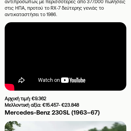
αντιπροσώπων, με περισσότερες από 377.000 πωλήσεις
στις ΗΠΑ, προτού το RX-7 δεύτερης γενιάς το
αντικαταστήσει το 1986.
Αρχική τιμή: €9.362
Μελλοντική αξία: €15.457- €23.848
Mercedes-Benz 230SL (1963–67)