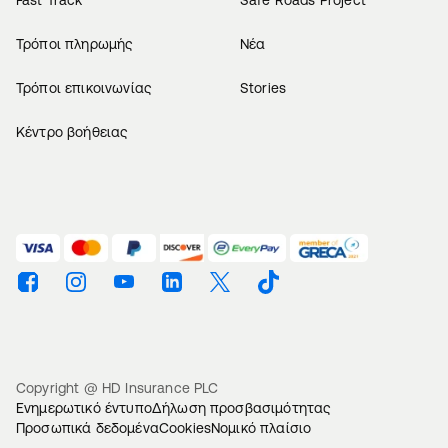
Fast Track
Safe Roads Project
Τρόποι πληρωμής
Νέα
Τρόποι επικοινωνίας
Stories
Κέντρο βοήθειας
Βρείτε μας στο Facebook
Βρείτε μας στο Instagram
Βρείτε μας στο Youtube
Βρείτε μας στο Linkedin
Βρείτε μας στο Twitter
Βρείτε μας στο TikTok
Copyright @ HD Insurance PLC
Ενημερωτικό έντυπο
Δήλωση προσβασιμότητας
Προσωπικά δεδομένα
Cookies
Νομικό πλαίσιο