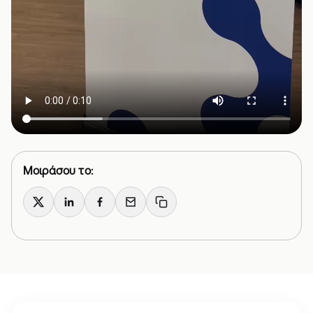
Μοιράσου το:
X
LinkedIn
Facebook
Email
Copy link