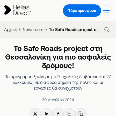
Πάρε προσφορά
Αρχική
Newsroom
Το Safe Roads project στη Θεσσαλονίκη για πιο ασφαλείς δρόμους!
Το Safe Roads project στη
Θεσσαλονίκη για πιο ασφαλείς
δρόμους!
Το πρόγραμμα ξεκίνησε με 17 σχολικές διαβάσεις και 27
λακκούβες σε διάφορα σημεία της πόλης και οι
εργασίες θα συνεχιστούν
30 Απριλίου 2024
X
LinkedIn
Facebook
Email
Copy link