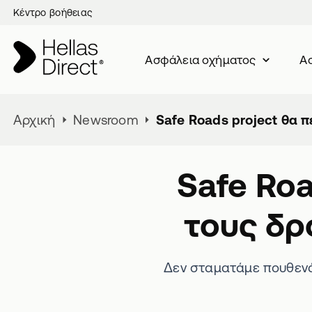
Κέντρο βοήθειας
Ασφάλεια oχήματος
Ασ
Αρχική
Newsroom
Safe Roads project θα π
Safe Roa
τους δρ
Δεν σταματάμε πουθενά!