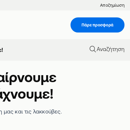
Αποζημίωση
Πάρε προσφορά
Αναζήτηση
ε!
Παίρνουμε
άχνουμε!
 μας και τις λακκούβες.