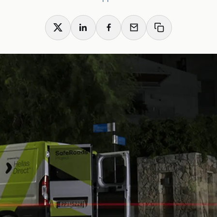
X
LinkedIn
Facebook
Email
Copy link