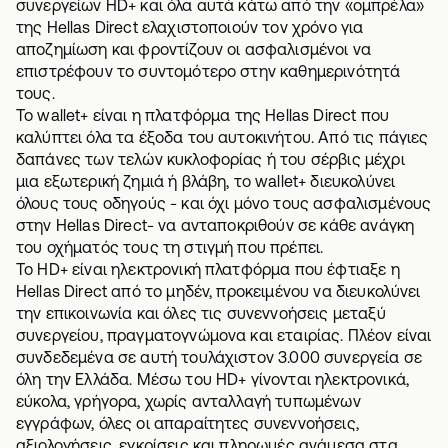
συνεργείων HD+ και όλα αυτά κάτω από την «ομπρέλα»
της Hellas Direct ελαχιστοποιούν τον χρόνο για
αποζημίωση και φροντίζουν οι ασφαλισμένοι να
επιστρέφουν το συντομότερο στην καθημερινότητά
τους.
Το wallet+ είναι η πλατφόρμα της Hellas Direct που
καλύπτει όλα τα έξοδα του αυτοκινήτου. Από τις πάγιες
δαπάνες των τελών κυκλοφορίας ή του σέρβις μέχρι
μια εξωτερική ζημιά ή βλάβη, το wallet+ διευκολύνει
όλους τους οδηγούς - και όχι μόνο τους ασφαλισμένους
στην Hellas Direct- να ανταποκριθούν σε κάθε ανάγκη
του οχήματός τους τη στιγμή που πρέπει.
Το HD+ είναι ηλεκτρονική πλατφόρμα που έφτιαξε η
Hellas Direct από το μηδέν, προκειμένου να διευκολύνει
την επικοινωνία και όλες τις συνεννοήσεις μεταξύ
συνεργείου, πραγματογνώμονα και εταιρίας. Πλέον είναι
συνδεδεμένα σε αυτή τουλάχιστον 3.000 συνεργεία σε
όλη την Ελλάδα. Μέσω του HD+ γίνονται ηλεκτρονικά,
εύκολα, γρήγορα, χωρίς ανταλλαγή τυπωμένων
εγγράφων, όλες οι απαραίτητες συνεννοήσεις,
αξιολογήσεις, εγκρίσεις και πληρωμές ανάμεσα στα