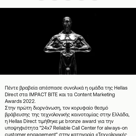
Πέντε βραβεία απέσπασε συνολικά η ομάδα της Hellas
Direct στα IMPACT BITE και τα Content Marketing
Awards 2022.
Στην πρώτη διοργάνωση, τον κορυφαίο θεσμό
βράβευσης της τεχνολογικής καινοτομίας στην Ελλάδα,
η Hellas Direct τιμήθηκε με bronze award για την
υποψηφιότητα "24x7 Reliable Call Center for always-on
customer engagement" στην κατηγορία «Τεχνολογικές