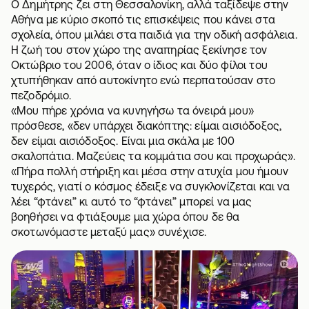
Ο Δημήτρης ζει στη Θεσσαλονίκη, αλλά ταξίδεψε στην
Αθήνα με κύριο σκοπό
τις επισκέψεις που κάνει στα
σχολεία,
όπου μιλάει στα παιδιά για την οδική ασφάλεια.
Η ζωή του στον χώρο της αναπηρίας ξεκίνησε τον
Οκτώβριο του 2006, όταν ο ίδιος και δύο φίλοι του
χτυπήθηκαν από αυτοκίνητο ενώ περπατούσαν στο
πεζοδρόμιο.
«Μου πήρε χρόνια να κυνηγήσω τα όνειρά μου»
πρόσθεσε, «δεν υπάρχει διακόπτης: είμαι αισιόδοξος,
δεν είμαι αισιόδοξος. Είναι μια σκάλα με 100
σκαλοπάτια. Μαζεύεις τα κομμάτια σου και προχωράς».
«Πήρα πολλή στήριξη και μέσα στην ατυχία μου ήμουν
τυχερός, γιατί ο κόσμος έδειξε να συγκλονίζεται και να
λέει “φτάνει” κι αυτό το “φτάνει” μπορεί να μας
βοηθήσει να φτιάξουμε μια χώρα όπου δε θα
σκοτωνόμαστε μεταξύ μας» συνέχισε.