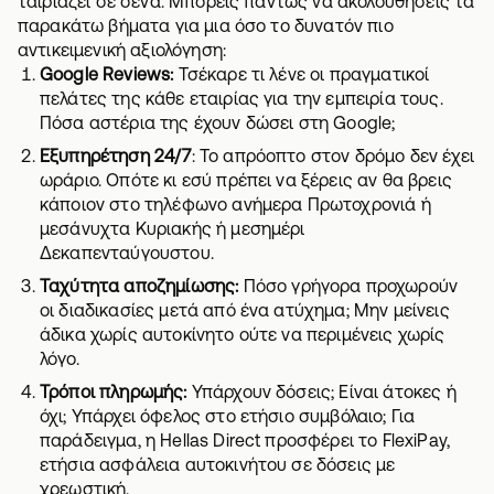
ταιριάζει σε σένα. Μπορείς πάντως να ακολουθήσεις τα
παρακάτω βήματα για μια όσο το δυνατόν πιο
αντικειμενική αξιολόγηση:
Google Reviews:
Τσέκαρε τι λένε οι πραγματικοί
πελάτες της κάθε εταιρίας για την εμπειρία τους.
Πόσα αστέρια της έχουν δώσει στη Google;
Εξυπηρέτηση 24/7
: Το απρόοπτο στον δρόμο δεν έχει
ωράριο. Οπότε κι εσύ πρέπει να ξέρεις αν θα βρεις
κάποιον στο τηλέφωνο ανήμερα Πρωτοχρονιά ή
μεσάνυχτα Κυριακής ή μεσημέρι
Δεκαπενταύγουστου.
Ταχύτητα
αποζημίωσης
:
Πόσο γρήγορα προχωρούν
οι διαδικασίες μετά από ένα ατύχημα; Μην μείνεις
άδικα χωρίς αυτοκίνητο ούτε να περιμένεις χωρίς
λόγο.
Τρόποι πληρωμής:
Υπάρχουν δόσεις; Είναι άτοκες ή
όχι; Υπάρχει όφελος στο ετήσιο συμβόλαιο; Για
παράδειγμα, η Hellas Direct προσφέρει το FlexiPay,
ετήσια
ασφάλεια αυτοκινήτου σε δόσεις με
χρεωστική
.