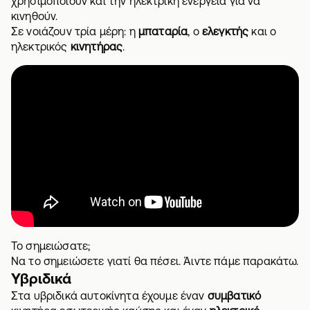
χρησιμοποιούν και την ηλεκτρική ενέργεια για να
κινηθούν.
Σε νοιάζουν τρία μέρη: η
μπαταρία
, ο
ελεγκτής
και ο
ηλεκτρικός
κινητήρας
.
Το σημειώσατε;
Να το σημειώσετε γιατί θα πέσει. Άιντε πάμε παρακάτω.
Υβριδικά
Στα υβριδικά αυτοκίνητα έχουμε έναν
συμβατικό