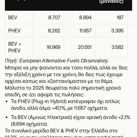
(μονάδες)
BEV
8.707
8.894
187
PHEV
8.262
11.657
3.395
BEV +
16.969
20.551
3.582
PHEV
Πηγή: European Alternative Fuels Observatory.
Μπορεί να μην φαίνονται και τόσο πολλά, αλλά αν δεις
την εξέλιξη χρόνο με τον χρόνο, θα δεις πως έχουμε
αρχίσει κάπως και «ζεσταινόμαστε» με το θέμα.
Μάλιστα το 2025 θεωρείται πολύ σημαντική χρονιά
επειδή, σε ό,τι αφορά τις πωλήσεις:
Τα PHEV (Plug-in Hybrid) κατέγραψαν όχι απλώς
άνοδο, αλλά άλμα +41,1%, με 11.657 οχήματα.
Τα BEV (Αμιγώς Ηλεκτρικά) είχαν οριακή άνοδο +2,1%
(8.894 οχήματα).
Το συνολικό μερίδιο BEV & PHEV στην Ελλάδα στο