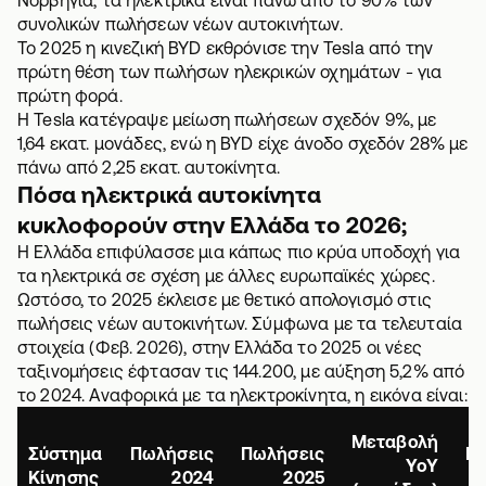
συνολικών πωλήσεων νέων αυτοκινήτων.
Το 2025 η κινεζική BYD εκθρόνισε την Tesla από την
πρώτη θέση των πωλήσων ηλεκρικών οχημάτων - για
πρώτη φορά.
Η Tesla κατέγραψε μείωση πωλήσεων σχεδόν 9%, με
1,64 εκατ. μονάδες, ενώ η BYD είχε άνοδο σχεδόν 28% με
πάνω από 2,25 εκατ. αυτοκίνητα.
Πόσα ηλεκτρικά αυτοκίνητα
κυκλοφορούν στην Ελλάδα το 2026;
H Ελλάδα επιφύλασσε μια κάπως πιο κρύα υποδοχή για
τα ηλεκτρικά σε σχέση με άλλες ευρωπαϊκές χώρες.
Ωστόσο, το 2025 έκλεισε με θετικό απολογισμό στις
πωλήσεις νέων αυτοκινήτων. Σύμφωνα με τα τελευταία
στοιχεία (Φεβ. 2026), στην Ελλάδα το 2025 οι νέες
ταξινομήσεις έφτασαν τις 144.200, με αύξηση 5,2% από
το 2024. Αναφορικά με τα ηλεκτροκίνητα, η εικόνα είναι:
Μεταβολή
Σύστημα
Πωλήσεις
Πωλήσεις
Μ
YoY
Κίνησης
2024
2025