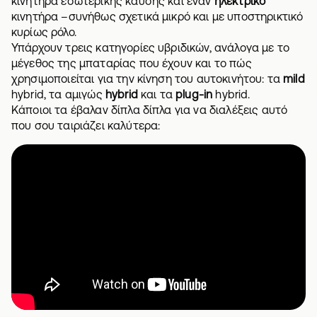
κινητήρα εσωτερικής καύσης και έναν
ηλεκτρικό
κινητήρα –συνήθως σχετικά μικρό και με υποστηρικτικό
κυρίως ρόλο.
Υπάρχουν τρεις κατηγορίες υβριδικών, ανάλογα με το
μέγεθος της μπαταρίας που έχουν και το πώς
χρησιμοποιείται για την κίνηση του αυτοκινήτου: τα
mild
hybrid, τα αμιγώς
hybrid
και τα
plug-in
hybrid.
Κάποιοι τα έβαλαν δίπλα δίπλα για να διαλέξεις αυτό
που σου ταιριάζει καλύτερα: