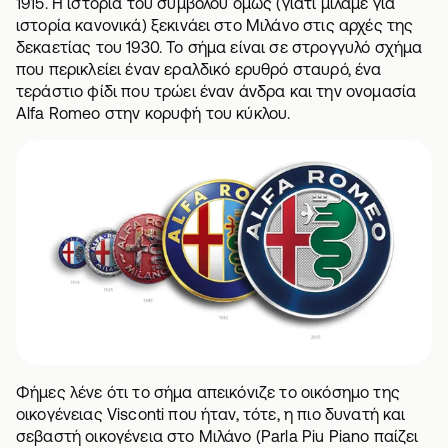
1915. Η ιστορία του συμβόλου όμως (γιατί μιλάμε για
ιστορία κανονικά) ξεκινάει στο Μιλάνο στις αρχές της
δεκαετίας του 1930. Το σήμα είναι σε στρογγυλό σχήμα
που περικλείει έναν εραλδικό ερυθρό σταυρό, ένα
τεράστιο φίδι που τρώει έναν άνδρα και την ονομασία
Alfa Romeo στην κορυφή του κύκλου.
Φήμες λένε ότι το σήμα απεικόνιζε το οικόσημο της
οικογένειας Visconti που ήταν, τότε, η πιο δυνατή και
σεβαστή οικογένεια στο Μιλάνο (Parla Piu Piano παίζει