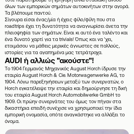
όλων των εμπορικών σημάτων αυτοκινήτων στην αγορά.
Τα βλέπουμε παντού.
Σίγουρα είσαι ένας/μία ή έχεις φίλο/φίλη που στα
roadtrips έχει τη δυνατότητα να αναγνωρίσει άνετα την
πλειοψηφία των σημάτων. Είναι κι αυτό ένα ταλέντο και
ένα δυνατό χαρτί για τα trivials! Όπως και να 'χει,
ετοιμάσου να μάθεις μερικές άγνωστες σε πολλούς,
ιστορίες για τα αγαπημένα μας τετράτροχα.
AUDI ή αλλιώς "ακούστε"!
Tο 1904 Γερμανός Μηχανικός August Horch ίδρυσε την
εταιρία August Horch & Cie. Motorwagenwerke AG, το
1904. Λόγω παρεξηγήσεων μεταξύ των συνεργατών, ο
Horch εγκατέλειψε την εταιρία και δημιούργησε τη δική
του εταιρία August Horch Automobilwerke GmbH το
1909. Οι πρώην συνεργάτες του όμως τον πήγαν στα
δικαστήρια επειδή συνέχισε να χρησιμοποιεί την ίδια
εμπορική ονομασία, οπότε αναγκάστηκε να αλλάξει το
όνομα.