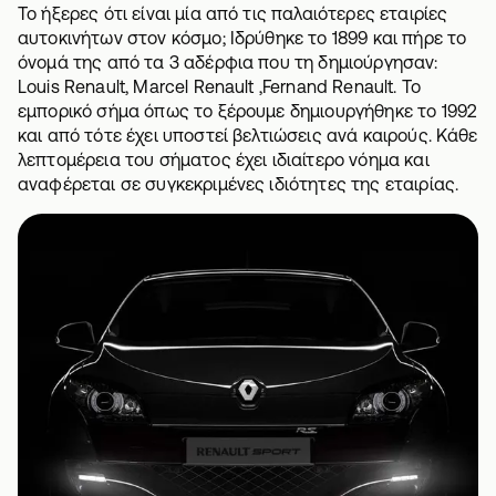
Το ήξερες ότι είναι μία από τις παλαιότερες εταιρίες
αυτοκινήτων στον κόσμο; Ιδρύθηκε το 1899 και πήρε το
όνομά της από τα 3 αδέρφια που τη δημιούργησαν:
Louis Renault, Marcel Renault ,Fernand Renault. Το
εμπορικό σήμα όπως το ξέρουμε δημιουργήθηκε το 1992
και από τότε έχει υποστεί βελτιώσεις ανά καιρούς. Κάθε
λεπτομέρεια του σήματος έχει ιδιαίτερο νόημα και
αναφέρεται σε συγκεκριμένες ιδιότητες της εταιρίας.