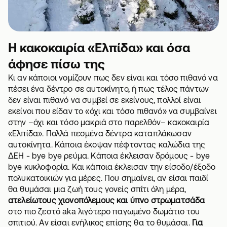
Η κακοκαιρία «Ελπίδα» και όσα
άφησε πίσω της
Κι αν κάποιοι νομίζουν πως δεν είναι και τόσο πιθανό να
πέσει ένα δέντρο σε αυτοκίνητο, ή πως τέλος πάντων
δεν είναι πιθανό να συμβεί σε εκείνους, πολλοί είναι
εκείνοι που είδαν το «όχι και τόσο πιθανό» να συμβαίνει
στην –όχι και τόσο μακριά στο παρελθόν– κακοκαιρία
«Ελπίδα». Πολλά πεσμένα δέντρα καταπλάκωσαν
αυτοκίνητα. Κάποια έκοψαν πέφτοντας καλώδια της
ΔΕΗ - bye bye ρεύμα. Κάποια έκλεισαν δρόμους - bye
bye κυκλοφορία. Και κάποια έκλεισαν την είσοδο/έξοδο
πολυκατοικιών για μέρες. Που σημαίνει, αν είσαι παιδί
θα θυμάσαι μια ζωή τους γονείς σπίτι όλη μέρα,
ατελείωτους χιονοπόλεμους και ύπνο στρωματσάδα
στο πιο ζεστό aka λιγότερο παγωμένο δωμάτιο του
σπιτιού. Αν είσαι ενήλικος επίσης θα το θυμάσαι.
Για