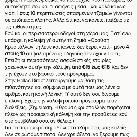
αυτοκίνητό σου και τι αφήνεις μέσα –και καλά κάνεις
γιατί
1 στις 10
περιπτώσεις σπασμένων τζαμιών γίνονται
σε απόπειρα κλοπής. Αλλά ό,τι και να κάνεις, παίζεις με
τις πιθανότητες.
Εσύ και οι περισσότεροι οδηγοί στη χώρα μας. Γιατί ενώ
υπάρχει η κάλυψη γι' αυτήν τη ζημιά –
Θραύση
Κρυστάλλων
τη λέμε και κανείς δεν ξέρει γιατί– μόνο
4
στους 10
ασφαλισμένους οδηγούς
την έχουν. Γιατί;
Επειδή οι περισσότερες
ασφαλιστικές εταιρίες
χρεώνουν αυτήν την κάλυψη,
από €15 έως €18
. Και δεν
την έχουν στο βασικό τους πρόγραμμα.
Στην Hellas Direct λειτουργούμε με βάση τις
πιθανότητες και σύμφωνα με αυτά που μας λένε οι
αριθμοί και η κοινή λογική. Γι' αυτό δεν σου δίνουμε
επιλογή. Έχεις την
κάλυψη
όποιο πρόγραμμα κι αν
διαλέξεις. (Σημείωση: Η θραύση κρυστάλλων παρέχεται
πλέον ως προαιρετική κάλυψη και την προσθέτεις εσύ
στο συμβόλαιό σου, αν θέλεις.)
Για το παραμικρό σημαδάκι στο τζάμι σου, μας καλείς.
Δεν σε ρωτάμε τίποτα. Δεν χρειάζεται να ξέρουμε πώς