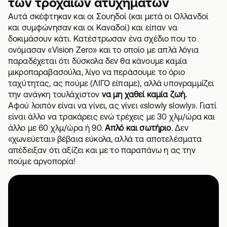
των τροχαίων ατυχημάτων
Αυτά σκέφτηκαν και οι Σουηδοί (και μετά οι Ολλανδοί
και συμφώνησαν και οι Καναδοί) και είπαν να
δοκιμάσουν κάτι. Κατέστρωσαν ένα σχέδιο που το
ονόμασαν «Vision Zero» και το οποίο με απλά λόγια
παραδέχεται ότι δύσκολα δεν θα κάνουμε καμία
μικροπαραβασούλα, λίγο να περάσουμε το όριο
ταχύτητας, ας πούμε (ΛΙΓΟ είπαμε), αλλά υπογραμμίζει
την ανάγκη τουλάχιστον
να μη χαθεί καμία ζωή.
Αφού λοιπόν είναι να γίνει, ας γίνει «slowly slowly». Γιατί
είναι άλλο να τρακάρεις ενώ τρέχεις με 30 χλμ/ώρα και
άλλο με 60 χλμ/ώρα ή 90.
Απλό και σωτήριο
. Δεν
«χωνεύεται» βέβαια εύκολα, αλλά τα αποτελέσματα
απέδειξαν ότι αξίζει και με το παραπάνω η ας την
πούμε αργοπορία!