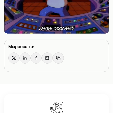
Μοιράσου το:
X
LinkedIn
Facebook
Email
Copy link