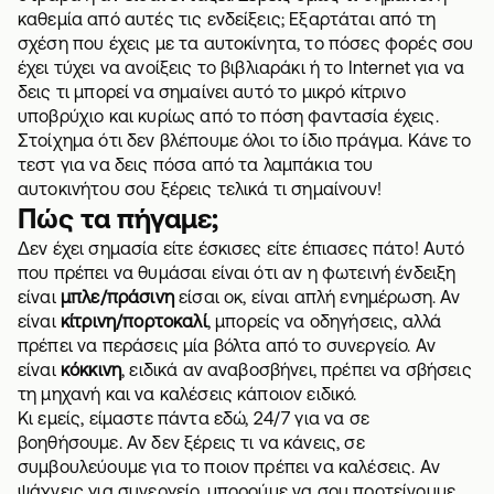
καθεμία από αυτές τις ενδείξεις; Εξαρτάται από τη
σχέση που έχεις με τα αυτοκίνητα, το πόσες φορές σου
έχει τύχει να ανοίξεις το βιβλιαράκι ή το Internet για να
δεις τι μπορεί να σημαίνει αυτό το μικρό κίτρινο
υποβρύχιο και κυρίως από το πόση φαντασία έχεις.
Στοίχημα ότι δεν βλέπουμε όλοι το ίδιο πράγμα. Κάνε το
τεστ για να δεις πόσα από τα λαμπάκια του
αυτοκινήτου σου ξέρεις τελικά τι σημαίνουν!
Πώς τα πήγαμε;
Δεν έχει σημασία είτε έσκισες είτε έπιασες πάτο! Αυτό
που πρέπει να θυμάσαι είναι ότι αν η φωτεινή ένδειξη
είναι
μπλε/πράσινη
είσαι οκ, είναι απλή ενημέρωση. Αν
είναι
κίτρινη/πορτοκαλί
, μπορείς να οδηγήσεις, αλλά
πρέπει να περάσεις μία βόλτα από το συνεργείο. Αν
είναι
κόκκινη
, ειδικά αν αναβοσβήνει, πρέπει να σβήσεις
τη μηχανή και να καλέσεις κάποιον ειδικό.
Κι εμείς, είμαστε πάντα εδώ, 24/7 για να σε
βοηθήσουμε. Αν δεν ξέρεις τι να κάνεις, σε
συμβουλεύουμε για το ποιον πρέπει να καλέσεις. Αν
ψάχνεις για
συνεργείο
, μπορούμε να σου προτείνουμε