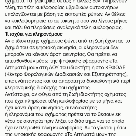
οχήματα. Τα ηλεκτρικά ούτως ή άλλως δεν πληρώνουν
τέλη, τα τέλη κυκλοφορίας υβριδικών αυτοκινήτων
υπολογίζονται με βάση τις εκπομπές ρύπων. Αν θέλεις
να κυκλοφορήσεις το αυτοκίνητό σου για λίγους μήνες
και πάλι θα πληρώσεις αναλογικά τέλη κυκλοφορίας.
Τι ισχύει για κληρονόμους
Αν ο ιδιοκτήτης οχήματος φύγει από τη ζωή έχοντας το
όχημά του σε ψηφιακή ακινησία, οι κληρονόμοι δεν
μπορούν να κάνουν άρση ακινησίας. Θα πρέπει να
απευθυνθούν μέσω της ψηφιακής εφαρμογής «Τα
Αιτήματά μου» στη ΔΟΥ του ιδιοκτήτη ή στο ΚΕΦΟΔΕ
(Κέντρο Φορολογικών Διαδικασιών και Εξυπηρέτησης),
επισυνάπτοντας και τα απαραίτητα δικαιολογητικά περί
κληρονομικής διαδοχής του οχήματος.
Αντίστοιχα, αν φύγει από τη ζωή ιδιοκτήτης οχήματος
που έχει πληρώσει τέλη κυκλοφορίας με το μήνα και
έχει κάνει άρση ακινησίας, συνιδιοκτήτες
ή κληρονόμοι του οχήματος πρέπει να το θέσουν εκ
νέου σε ακινησία πριν λήξει το διάστημα για το οποίο
έχουν πληρωθεί τέλη κυκλοφορίας. Αυτό γίνεται μέσω
της ψηφιακής εφαρμογής «Τα Αιτήματά μου» της