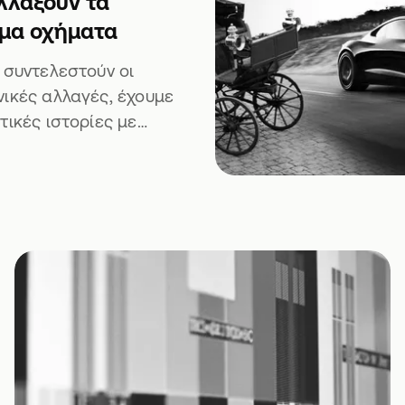
αλλάξουν τα
μα οχήματα
 συντελεστούν οι
ικές αλλαγές, έχουμε
τικές ιστορίες με
α οχήματα που
 όπου να'ναι,
αν μποτιλιάρισμα και
ση. Τι να πεις.