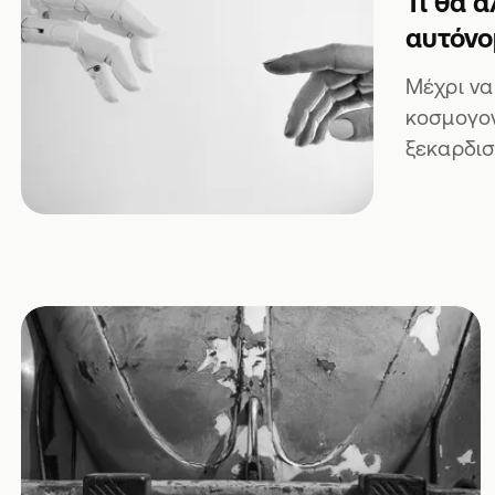
Τι θα 
αυτόνο
Μέχρι να
κοσμογον
ξεκαρδισ
αυτόνομ
πάρκαραν
προκάλεσ
πήραν κλή