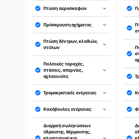
Πτώση αεροσκαφών
Π
Πρόσκρουση οχήματος
Π
σ
Πτώση δέντρων, κλαδιών,
στύλων
Π
σ
ο
Πολιτικές ταραχές,
στάσεις, απεργίες,
οχλαγωγίες
Τ
Τρομοκρατικές ενέργειες
Κ
Κακόβουλες ενέργειες
Φ
Διαρροή σωληνώσεων
Δ
ύδρευσης, θέρμανσης,
ύ
κλιματισμού και
κ