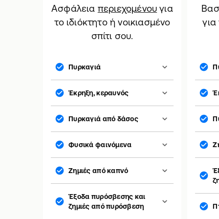
Ασφάλεια
περιεχομένου
για
Βασ
το ιδιόκτητο ή νοικιασμένο
για
σπίτι σου.
Πυρκαγιά
Π
Έκρηξη, κεραυνός
Έ
Πυρκαγιά από δάσος
Π
Φυσικά φαινόμενα
Ζ
Ζημιές από καπνό
Έ
ζ
Έξοδα πυρόσβεσης και
ζημιές από πυρόσβεση
Π