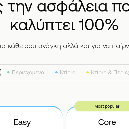
 την ασφάλεια π
καλύπτει 100%
α κάθε σου ανάγκη αλλά και για να παίρ
Περιεχόμενο
Κτίριο
Κτίριο & Περι
Most popular
Easy
Core