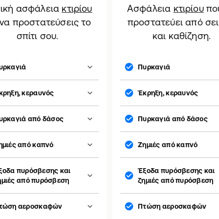
ική ασφάλεια
κτιρίου
Ασφάλεια
κτιρίου
πο
 να προστατεύσεις το
προστατεύει από σε
σπίτι σου.
και καθίζηση.
υρκαγιά
Πυρκαγιά
κρηξη, κεραυνός
Έκρηξη, κεραυνός
υρκαγιά από δάσος
Πυρκαγιά από δάσος
ημιές από καπνό
Ζημιές από καπνό
ξοδα πυρόσβεσης και
Έξοδα πυρόσβεσης και
ημιές από πυρόσβεση
ζημιές από πυρόσβεση
τώση αεροσκαφών
Πτώση αεροσκαφών