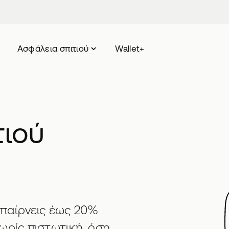
Ασφάλεια σπιτιού
Wallet+
τιού
 παίρνεις έως 20%
ωρίς πιστωτική, όση