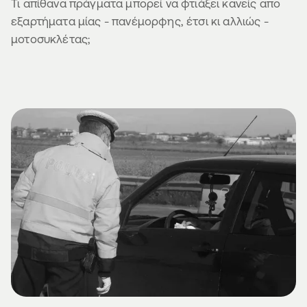
Τι απίθανα πράγματα μπορεί να φτιάξει κανείς απο
εξαρτήματα μίας - πανέμορφης, έτσι κι αλλιώς -
μοτοσυκλέτας;